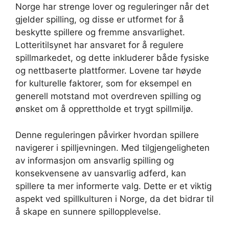
Norge har strenge lover og reguleringer når det
gjelder spilling, og disse er utformet for å
beskytte spillere og fremme ansvarlighet.
Lotteritilsynet har ansvaret for å regulere
spillmarkedet, og dette inkluderer både fysiske
og nettbaserte plattformer. Lovene tar høyde
for kulturelle faktorer, som for eksempel en
generell motstand mot overdreven spilling og
ønsket om å opprettholde et trygt spillmiljø.
Denne reguleringen påvirker hvordan spillere
navigerer i spilljevningen. Med tilgjengeligheten
av informasjon om ansvarlig spilling og
konsekvensene av uansvarlig adferd, kan
spillere ta mer informerte valg. Dette er et viktig
aspekt ved spillkulturen i Norge, da det bidrar til
å skape en sunnere spillopplevelse.