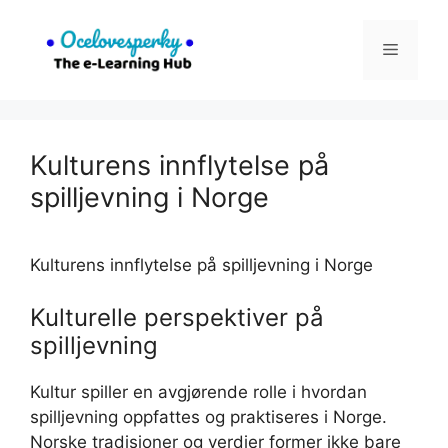
Skip
to
Menu
content
Kulturens innflytelse på
spilljevning i Norge
Kulturens innflytelse på spilljevning i Norge
Kulturelle perspektiver på
spilljevning
Kultur spiller en avgjørende rolle i hvordan
spilljevning oppfattes og praktiseres i Norge.
Norske tradisjoner og verdier former ikke bare