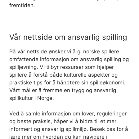
fremtiden.
Vår nettside om ansvarlig spilling
På vår nettside ønsker vi å gi norske spillere
omfattende informasjon om ansvarlig spilling og
spilljevning. Vi tilbyr ressurser som hjelper
spillere å forstå både kulturelle aspekter og
praktiske tips for å håndtere sin spilleøkonomi.
Vårt mål er å fremme en trygg og ansvarlig
spillkultur i Norge.
Ved å samle informasjon om lover, reguleringer
og beste praksis, håper vi å bidra til et mer
informert og ansvarlig spillmiljø. Besøk oss for å
lære mer om hvordan du kan navigere i