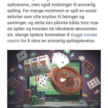
spillvanene, men også holdninger til ansvarlig
spilling. For mange nordmenn er spill en sosial
aktivitet som ofte knyttes til feiringer og
samlinger, og dette kan påvirke både hvor mye
de spiller og hvordan de håndterer økonomien
sin. Mange spillere foretrekker å
trygge norske
casino
for å sikre en ansvarlig spillopplevelse.