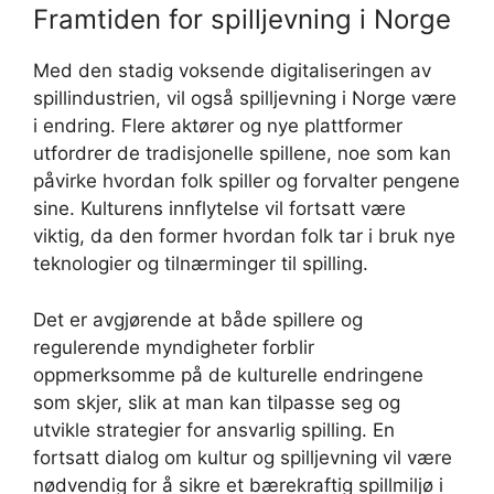
Framtiden for spilljevning i Norge
Med den stadig voksende digitaliseringen av
spillindustrien, vil også spilljevning i Norge være
i endring. Flere aktører og nye plattformer
utfordrer de tradisjonelle spillene, noe som kan
påvirke hvordan folk spiller og forvalter pengene
sine. Kulturens innflytelse vil fortsatt være
viktig, da den former hvordan folk tar i bruk nye
teknologier og tilnærminger til spilling.
Det er avgjørende at både spillere og
regulerende myndigheter forblir
oppmerksomme på de kulturelle endringene
som skjer, slik at man kan tilpasse seg og
utvikle strategier for ansvarlig spilling. En
fortsatt dialog om kultur og spilljevning vil være
nødvendig for å sikre et bærekraftig spillmiljø i