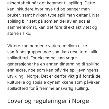
akseptabelt når det kommer til spilling. Dette
kan inkludere hvor mye tid og penger man
bruker, samt hvilken type spill man deltar i. Når
spilling blir sett på som en del av en sosial
sammenkomst, kan det føre til økt aktivitet og
større risiko.
Videre kan normene variere mellom ulike
samfunnsgrupper, noe som kan resultere i ulik
spilladferd. For eksempel kan yngre
generasjoner ha en annen tilnærming til spilling
enn eldre, noe som kan påvirke spilljevningens
utvikling i Norge. Det er derfor viktig å forstå de
kulturelle og sosiale dynamikkene som påvirker
spilladferd for å fremme ansvarlig spilling.
Lover og reguleringer i Norge