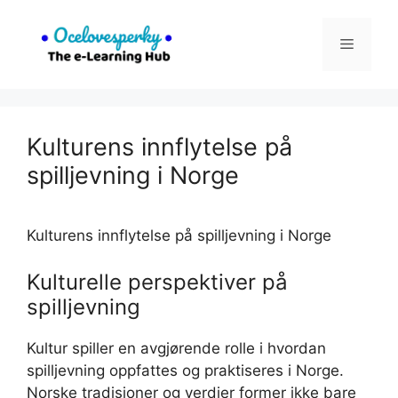
Skip
to
Menu
content
Kulturens innflytelse på
spilljevning i Norge
Kulturens innflytelse på spilljevning i Norge
Kulturelle perspektiver på
spilljevning
Kultur spiller en avgjørende rolle i hvordan
spilljevning oppfattes og praktiseres i Norge.
Norske tradisjoner og verdier former ikke bare