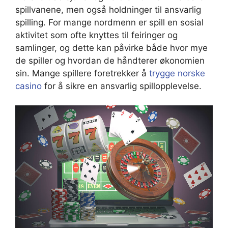
spillvanene, men også holdninger til ansvarlig
spilling. For mange nordmenn er spill en sosial
aktivitet som ofte knyttes til feiringer og
samlinger, og dette kan påvirke både hvor mye
de spiller og hvordan de håndterer økonomien
sin. Mange spillere foretrekker å
trygge norske
casino
for å sikre en ansvarlig spillopplevelse.