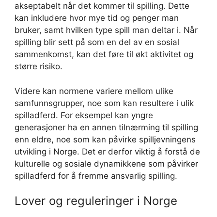
akseptabelt når det kommer til spilling. Dette
kan inkludere hvor mye tid og penger man
bruker, samt hvilken type spill man deltar i. Når
spilling blir sett på som en del av en sosial
sammenkomst, kan det føre til økt aktivitet og
større risiko.
Videre kan normene variere mellom ulike
samfunnsgrupper, noe som kan resultere i ulik
spilladferd. For eksempel kan yngre
generasjoner ha en annen tilnærming til spilling
enn eldre, noe som kan påvirke spilljevningens
utvikling i Norge. Det er derfor viktig å forstå de
kulturelle og sosiale dynamikkene som påvirker
spilladferd for å fremme ansvarlig spilling.
Lover og reguleringer i Norge