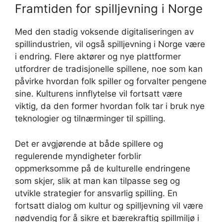
Framtiden for spilljevning i Norge
Med den stadig voksende digitaliseringen av
spillindustrien, vil også spilljevning i Norge være
i endring. Flere aktører og nye plattformer
utfordrer de tradisjonelle spillene, noe som kan
påvirke hvordan folk spiller og forvalter pengene
sine. Kulturens innflytelse vil fortsatt være
viktig, da den former hvordan folk tar i bruk nye
teknologier og tilnærminger til spilling.
Det er avgjørende at både spillere og
regulerende myndigheter forblir
oppmerksomme på de kulturelle endringene
som skjer, slik at man kan tilpasse seg og
utvikle strategier for ansvarlig spilling. En
fortsatt dialog om kultur og spilljevning vil være
nødvendig for å sikre et bærekraftig spillmiljø i