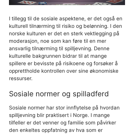
I tillegg til de sosiale aspektene, er det også en
kulturell tilnærming til risiko og belønning. I den
norske kulturen er det en sterk vektlegging på
moderasjon, noe som kan føre til en mer
ansvarlig tilnærming til spilljevning. Denne
kulturelle bakgrunnen bidrar til at mange
spillere er bevisste på risikoene og forsøker å
opprettholde kontrollen over sine økonomiske
ressurser.
Sosiale normer og spilladferd
Sosiale normer har stor innflytelse på hvordan
spilljevning blir praktisert i Norge. I mange
tilfeller er det venner og familie som påvirker
den enkeltes oppfatning av hva som er