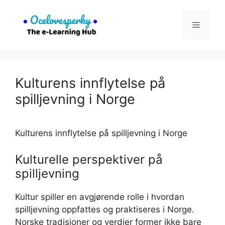
Skip
to
Menu
content
Kulturens innflytelse på
spilljevning i Norge
Kulturens innflytelse på spilljevning i Norge
Kulturelle perspektiver på
spilljevning
Kultur spiller en avgjørende rolle i hvordan
spilljevning oppfattes og praktiseres i Norge.
Norske tradisjoner og verdier former ikke bare