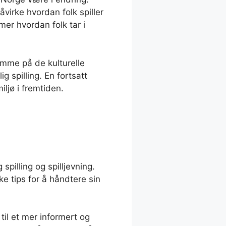
åvirke hvordan folk spiller
mer hvordan folk tar i
omme på de kulturelle
g spilling. En fortsatt
iljø i fremtiden.
spilling og spilljevning.
ke tips for å håndtere sin
til et mer informert og