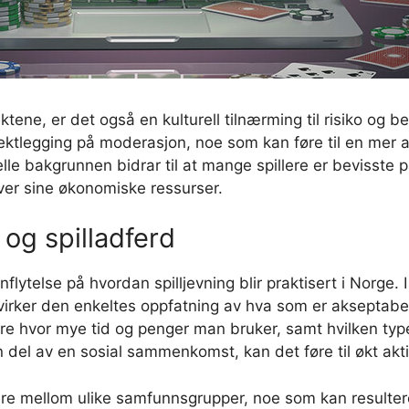
pektene, er det også en kulturell tilnærming til risiko og 
vektlegging på moderasjon, noe som kan føre til en mer an
elle bakgrunnen bidrar til at mange spillere er bevisste 
ver sine økonomiske ressurser.
og spilladferd
flytelse på hvordan spilljevning blir praktisert i Norge. I
virker den enkeltes oppfatning av hva som er akseptabel
ere hvor mye tid og penger man bruker, samt hvilken type
en del av en sosial sammenkomst, kan det føre til økt aktiv
e mellom ulike samfunnsgrupper, noe som kan resultere i