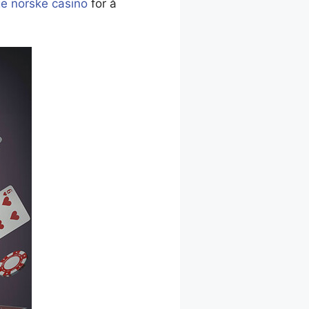
ge norske casino
for å