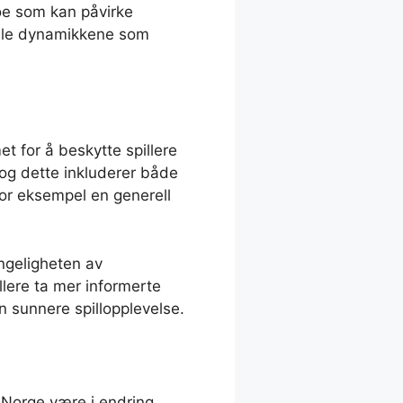
noe som kan påvirke
osiale dynamikkene som
et for å beskytte spillere
 og dette inkluderer både
for eksempel en generell
engeligheten av
llere ta mer informerte
en sunnere spillopplevelse.
i Norge være i endring.