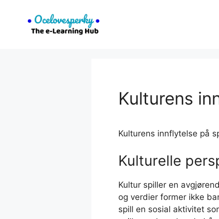
Skip
to
content
Kulturens inn
Kulturens innflytelse på sp
Kulturelle pers
Kultur spiller en avgjøren
og verdier former ikke ba
spill en sosial aktivitet 