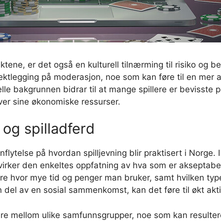
pektene, er det også en kulturell tilnærming til risiko og 
vektlegging på moderasjon, noe som kan føre til en mer an
elle bakgrunnen bidrar til at mange spillere er bevisste 
ver sine økonomiske ressurser.
og spilladferd
flytelse på hvordan spilljevning blir praktisert i Norge. I
virker den enkeltes oppfatning av hva som er akseptabel
ere hvor mye tid og penger man bruker, samt hvilken type
en del av en sosial sammenkomst, kan det føre til økt aktiv
e mellom ulike samfunnsgrupper, noe som kan resultere i