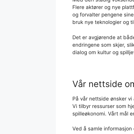
Flere aktører og nye platt
og forvalter pengene sine.
bruk nye teknologier og til
Det er avgjørende at båd
endringene som skjer, slik
dialog om kultur og spillj
Vår nettside om
På vår nettside ønsker vi 
Vi tilbyr ressurser som hj
spilleøkonomi. Vårt mål er
Ved å samle informasjon o