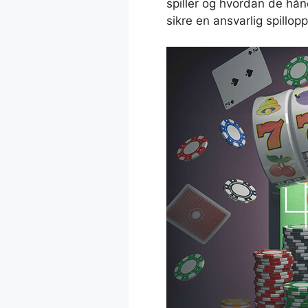
spiller og hvordan de hån
sikre en ansvarlig spillopp