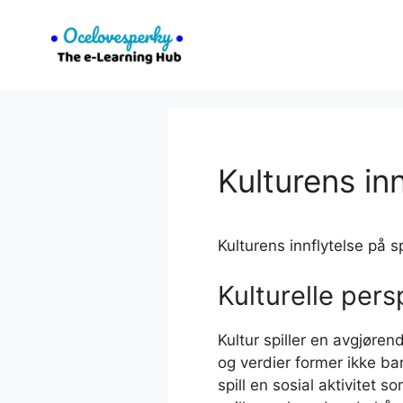
Skip
to
content
Kulturens inn
Kulturens innflytelse på sp
Kulturelle pers
Kultur spiller en avgjøren
og verdier former ikke ba
spill en sosial aktivitet 