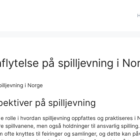
flytelse på spilljevning i No
illjevning i Norge
pektiver på spilljevning
de rolle i hvordan spilljevning oppfattes og praktiseres i
re spillvanene, men også holdninger til ansvarlig spilli
som ofte knyttes til feiringer og samlinger, og dette kan 