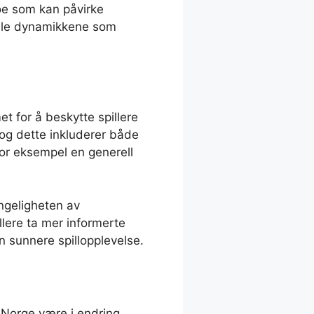
noe som kan påvirke
osiale dynamikkene som
et for å beskytte spillere
 og dette inkluderer både
for eksempel en generell
engeligheten av
llere ta mer informerte
en sunnere spillopplevelse.
i Norge være i endring.