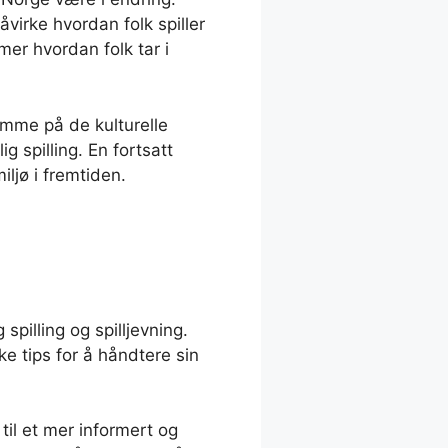
åvirke hvordan folk spiller
mer hvordan folk tar i
omme på de kulturelle
g spilling. En fortsatt
iljø i fremtiden.
spilling og spilljevning.
ke tips for å håndtere sin
til et mer informert og