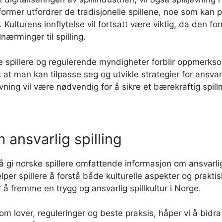
former utfordrer de tradisjonelle spillene, noe som kan p
 Kulturens innflytelse vil fortsatt være viktig, da den for
nærminger til spilling.
e spillere og regulerende myndigheter forblir oppmerks
 at man kan tilpasse seg og utvikle strategier for ansvarli
evning vil være nødvendig for å sikre et bærekraftig spillm
 ansvarlig spilling
å gi norske spillere omfattende informasjon om ansvarlig 
elper spillere å forstå både kulturelle aspekter og praktis
 å fremme en trygg og ansvarlig spillkultur i Norge.
m lover, reguleringer og beste praksis, håper vi å bidra 