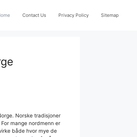
Home
Contact Us
Privacy Policy
Sitemap
rge
 Norge. Norske tradisjoner
ng. For mange nordmenn er
påvirke både hvor mye de