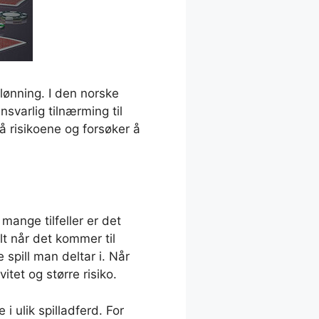
belønning. I den norske
svarlig tilnærming til
på risikoene og forsøker å
 mange tilfeller er det
t når det kommer til
 spill man deltar i. Når
itet og større risiko.
 ulik spilladferd. For