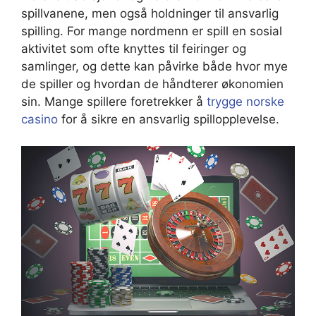
spillvanene, men også holdninger til ansvarlig
spilling. For mange nordmenn er spill en sosial
aktivitet som ofte knyttes til feiringer og
samlinger, og dette kan påvirke både hvor mye
de spiller og hvordan de håndterer økonomien
sin. Mange spillere foretrekker å
trygge norske
casino
for å sikre en ansvarlig spillopplevelse.