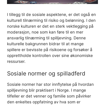
I tillegg til de sosiale aspektene, er det også en
kulturell tilnærming til risiko og belønning. I den
norske kulturen er det en sterk vektlegging på
moderasjon, noe som kan føre til en mer
ansvarlig tilnærming til spilljevning. Denne
kulturelle bakgrunnen bidrar til at mange
spillere er bevisste på risikoene og forsøker å
opprettholde kontrollen over sine økonomiske
ressurser.
Sosiale normer og spilladferd
Sosiale normer har stor innflytelse på hvordan
spilljevning blir praktisert i Norge. I mange
tilfeller er det venner og familie som påvirker
den enkeltes oppfatning av hva som er