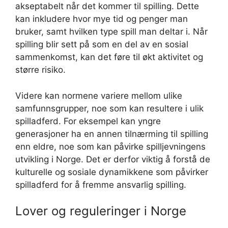
akseptabelt når det kommer til spilling. Dette
kan inkludere hvor mye tid og penger man
bruker, samt hvilken type spill man deltar i. Når
spilling blir sett på som en del av en sosial
sammenkomst, kan det føre til økt aktivitet og
større risiko.
Videre kan normene variere mellom ulike
samfunnsgrupper, noe som kan resultere i ulik
spilladferd. For eksempel kan yngre
generasjoner ha en annen tilnærming til spilling
enn eldre, noe som kan påvirke spilljevningens
utvikling i Norge. Det er derfor viktig å forstå de
kulturelle og sosiale dynamikkene som påvirker
spilladferd for å fremme ansvarlig spilling.
Lover og reguleringer i Norge