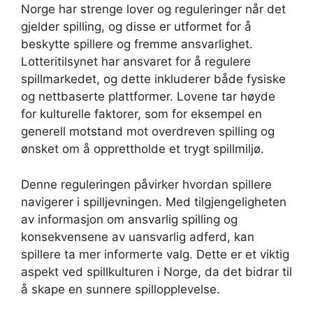
Norge har strenge lover og reguleringer når det
gjelder spilling, og disse er utformet for å
beskytte spillere og fremme ansvarlighet.
Lotteritilsynet har ansvaret for å regulere
spillmarkedet, og dette inkluderer både fysiske
og nettbaserte plattformer. Lovene tar høyde
for kulturelle faktorer, som for eksempel en
generell motstand mot overdreven spilling og
ønsket om å opprettholde et trygt spillmiljø.
Denne reguleringen påvirker hvordan spillere
navigerer i spilljevningen. Med tilgjengeligheten
av informasjon om ansvarlig spilling og
konsekvensene av uansvarlig adferd, kan
spillere ta mer informerte valg. Dette er et viktig
aspekt ved spillkulturen i Norge, da det bidrar til
å skape en sunnere spillopplevelse.