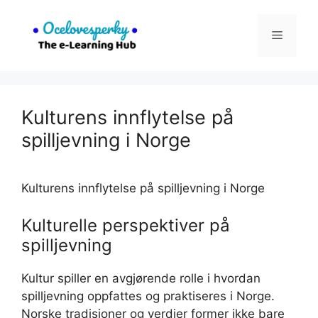
Skip
to
Menu
content
Kulturens innflytelse på
spilljevning i Norge
Kulturens innflytelse på spilljevning i Norge
Kulturelle perspektiver på
spilljevning
Kultur spiller en avgjørende rolle i hvordan
spilljevning oppfattes og praktiseres i Norge.
Norske tradisjoner og verdier former ikke bare