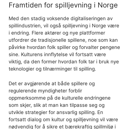
Framtiden for spilljevning i Norge
Med den stadig voksende digitaliseringen av
spillindustrien, vil også spilljevning i Norge være
i endring. Flere aktører og nye plattformer
utfordrer de tradisjonelle spillene, noe som kan
påvirke hvordan folk spiller og forvalter pengene
sine. Kulturens innflytelse vil fortsatt være
viktig, da den former hvordan folk tar i bruk nye
teknologier og tilnærminger til spilling.
Det er avgjørende at både spillere og
regulerende myndigheter forblir
oppmerksomme på de kulturelle endringene
som skjer, slik at man kan tilpasse seg og
utvikle strategier for ansvarlig spilling. En
fortsatt dialog om kultur og spilljevning vil være
nødvendig for å sikre et bærekraftig spillmiljø i