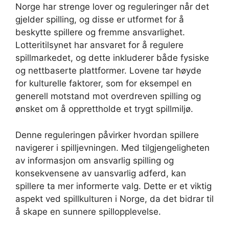
Norge har strenge lover og reguleringer når det
gjelder spilling, og disse er utformet for å
beskytte spillere og fremme ansvarlighet.
Lotteritilsynet har ansvaret for å regulere
spillmarkedet, og dette inkluderer både fysiske
og nettbaserte plattformer. Lovene tar høyde
for kulturelle faktorer, som for eksempel en
generell motstand mot overdreven spilling og
ønsket om å opprettholde et trygt spillmiljø.
Denne reguleringen påvirker hvordan spillere
navigerer i spilljevningen. Med tilgjengeligheten
av informasjon om ansvarlig spilling og
konsekvensene av uansvarlig adferd, kan
spillere ta mer informerte valg. Dette er et viktig
aspekt ved spillkulturen i Norge, da det bidrar til
å skape en sunnere spillopplevelse.