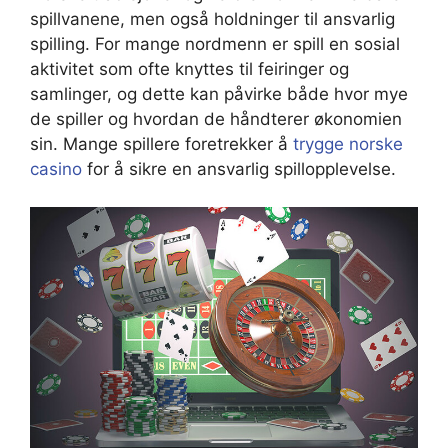
spillvanene, men også holdninger til ansvarlig
spilling. For mange nordmenn er spill en sosial
aktivitet som ofte knyttes til feiringer og
samlinger, og dette kan påvirke både hvor mye
de spiller og hvordan de håndterer økonomien
sin. Mange spillere foretrekker å
trygge norske
casino
for å sikre en ansvarlig spillopplevelse.