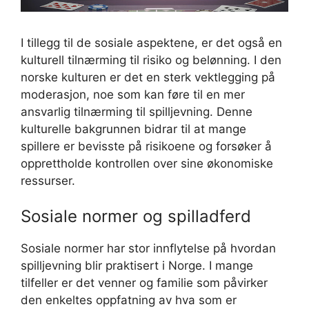
I tillegg til de sosiale aspektene, er det også en
kulturell tilnærming til risiko og belønning. I den
norske kulturen er det en sterk vektlegging på
moderasjon, noe som kan føre til en mer
ansvarlig tilnærming til spilljevning. Denne
kulturelle bakgrunnen bidrar til at mange
spillere er bevisste på risikoene og forsøker å
opprettholde kontrollen over sine økonomiske
ressurser.
Sosiale normer og spilladferd
Sosiale normer har stor innflytelse på hvordan
spilljevning blir praktisert i Norge. I mange
tilfeller er det venner og familie som påvirker
den enkeltes oppfatning av hva som er