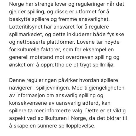
Norge har strenge lover og reguleringer når det
gjelder spilling, og disse er utformet for å
beskytte spillere og fremme ansvarlighet.
Lotteritilsynet har ansvaret for å regulere
spillmarkedet, og dette inkluderer både fysiske
og nettbaserte plattformer. Lovene tar høyde
for kulturelle faktorer, som for eksempel en
generell motstand mot overdreven spilling og
ønsket om å opprettholde et trygt spillmiljø.
Denne reguleringen påvirker hvordan spillere
navigerer i spilljevningen. Med tilgjengeligheten
av informasjon om ansvarlig spilling og
konsekvensene av uansvarlig adferd, kan
spillere ta mer informerte valg. Dette er et viktig
aspekt ved spillkulturen i Norge, da det bidrar til
å skape en sunnere spillopplevelse.