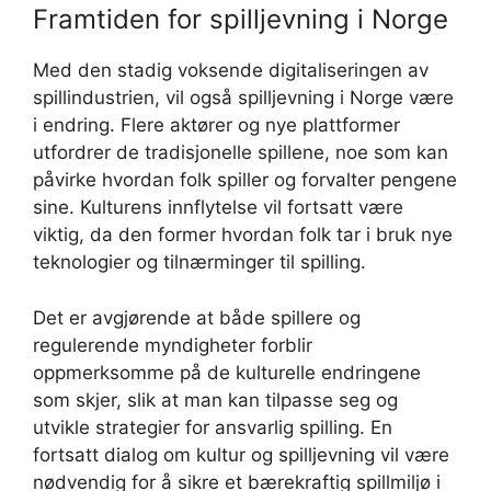
Framtiden for spilljevning i Norge
Med den stadig voksende digitaliseringen av
spillindustrien, vil også spilljevning i Norge være
i endring. Flere aktører og nye plattformer
utfordrer de tradisjonelle spillene, noe som kan
påvirke hvordan folk spiller og forvalter pengene
sine. Kulturens innflytelse vil fortsatt være
viktig, da den former hvordan folk tar i bruk nye
teknologier og tilnærminger til spilling.
Det er avgjørende at både spillere og
regulerende myndigheter forblir
oppmerksomme på de kulturelle endringene
som skjer, slik at man kan tilpasse seg og
utvikle strategier for ansvarlig spilling. En
fortsatt dialog om kultur og spilljevning vil være
nødvendig for å sikre et bærekraftig spillmiljø i