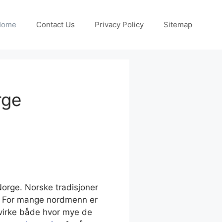
Home
Contact Us
Privacy Policy
Sitemap
rge
 Norge. Norske tradisjoner
ng. For mange nordmenn er
påvirke både hvor mye de