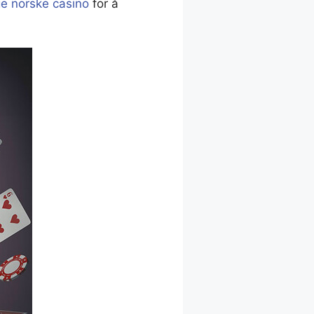
ge norske casino
for å