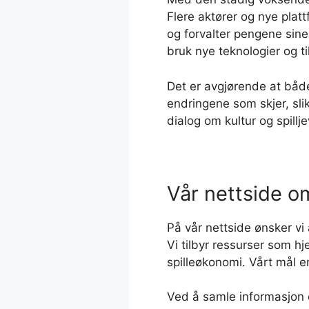
Flere aktører og nye platt
og forvalter pengene sine.
bruk nye teknologier og til
Det er avgjørende at båd
endringene som skjer, slik
dialog om kultur og spillj
Vår nettside om
På vår nettside ønsker vi 
Vi tilbyr ressurser som hj
spilleøkonomi. Vårt mål er
Ved å samle informasjon o