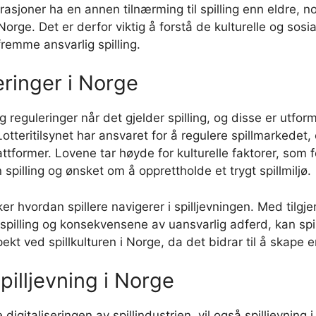
sjoner ha en annen tilnærming til spilling enn eldre, 
i Norge. Det er derfor viktig å forstå de kulturelle og s
 fremme ansvarlig spilling.
eringer i Norge
 reguleringer når det gjelder spilling, og disse er utform
otteritilsynet har ansvaret for å regulere spillmarkedet,
attformer. Lovene tar høyde for kulturelle faktorer, som 
pilling og ønsket om å opprettholde et trygt spillmiljø.
r hvordan spillere navigerer i spilljevningen. Med tilgj
spilling og konsekvensene av uansvarlig adferd, kan spi
spekt ved spillkulturen i Norge, da det bidrar til å skape 
pilljevning i Norge
gitaliseringen av spillindustrien, vil også spilljevning 