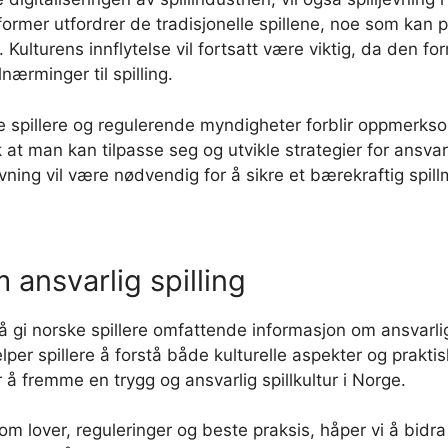
former utfordrer de tradisjonelle spillene, noe som kan p
 Kulturens innflytelse vil fortsatt være viktig, da den for
nærminger til spilling.
e spillere og regulerende myndigheter forblir oppmerks
 at man kan tilpasse seg og utvikle strategier for ansvarli
evning vil være nødvendig for å sikre et bærekraftig spillm
 ansvarlig spilling
å gi norske spillere omfattende informasjon om ansvarlig 
elper spillere å forstå både kulturelle aspekter og praktis
 å fremme en trygg og ansvarlig spillkultur i Norge.
m lover, reguleringer og beste praksis, håper vi å bidra 