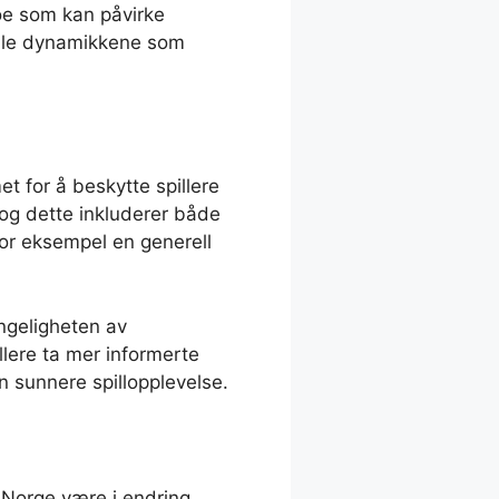
noe som kan påvirke
osiale dynamikkene som
et for å beskytte spillere
 og dette inkluderer både
for eksempel en generell
engeligheten av
llere ta mer informerte
en sunnere spillopplevelse.
i Norge være i endring.