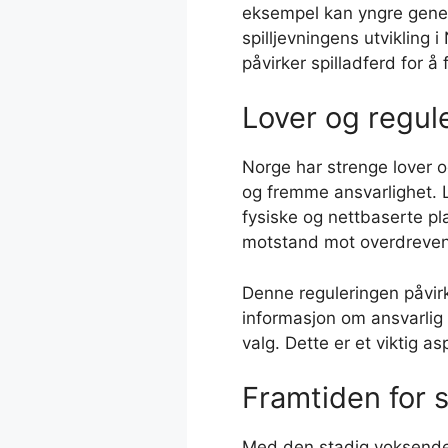
eksempel kan yngre genera
spilljevningens utvikling 
påvirker spilladferd for å
Lover og regul
Norge har strenge lover og
og fremme ansvarlighet. L
fysiske og nettbaserte pl
motstand mot overdreven s
Denne reguleringen påvirke
informasjon om ansvarlig 
valg. Dette er et viktig a
Framtiden for s
Med den stadig voksende di