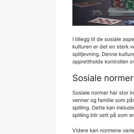
I tillegg til de sosiale as
kulturen er det en sterk 
spilljevning. Denne kultur
opprettholde kontrollen o
Sosiale normer 
Sosiale normer har stor inn
venner og familie som på
spilling. Dette kan inklud
spilling blir sett på som 
Videre kan normene varier