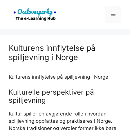
Skip
to
Menu
content
Kulturens innflytelse på
spilljevning i Norge
Kulturens innflytelse på spilljevning i Norge
Kulturelle perspektiver på
spilljevning
Kultur spiller en avgjørende rolle i hvordan
spilljevning oppfattes og praktiseres i Norge.
Norske tradisjoner og verdier former ikke bare