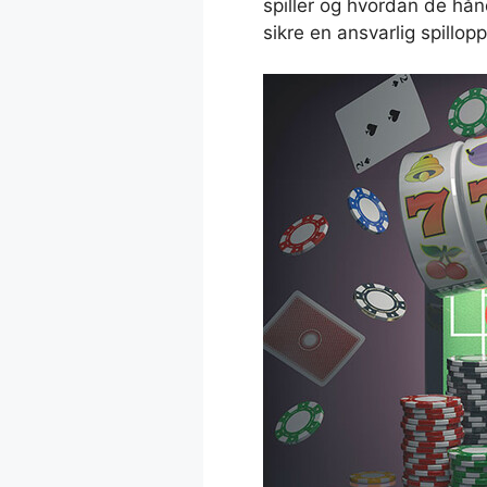
spiller og hvordan de hån
sikre en ansvarlig spillopp