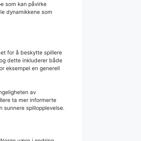
noe som kan påvirke
osiale dynamikkene som
et for å beskytte spillere
 og dette inkluderer både
for eksempel en generell
engeligheten av
llere ta mer informerte
en sunnere spillopplevelse.
i Norge være i endring.