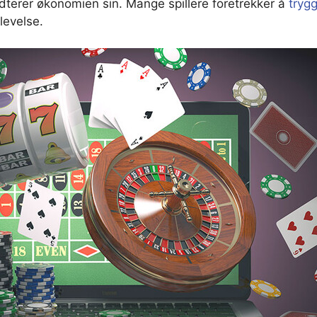
dterer økonomien sin. Mange spillere foretrekker å
tryg
levelse.