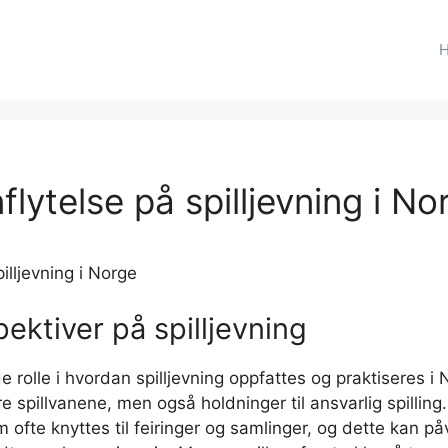
flytelse på spilljevning i No
illjevning i Norge
pektiver på spilljevning
de rolle i hvordan spilljevning oppfattes og praktiseres i
re spillvanene, men også holdninger til ansvarlig spilli
som ofte knyttes til feiringer og samlinger, og dette kan 