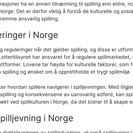
sjoner ha en annen tilnærming til spilling enn eldre, 
i Norge. Det er derfor viktig å forstå de kulturelle og s
 fremme ansvarlig spilling.
eringer i Norge
 reguleringer når det gjelder spilling, og disse er utform
otteritilsynet har ansvaret for å regulere spillmarkedet,
attformer. Lovene tar høyde for kulturelle faktorer, som 
pilling og ønsket om å opprettholde et trygt spillmiljø.
r hvordan spillere navigerer i spilljevningen. Med tilgj
spilling og konsekvensene av uansvarlig adferd, kan spi
spekt ved spillkulturen i Norge, da det bidrar til å skape 
pilljevning i Norge
gitaliseringen av spillindustrien, vil også spilljevning 