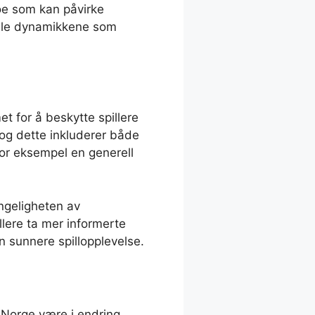
noe som kan påvirke
osiale dynamikkene som
et for å beskytte spillere
 og dette inkluderer både
for eksempel en generell
engeligheten av
llere ta mer informerte
en sunnere spillopplevelse.
i Norge være i endring.