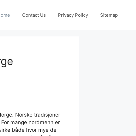
Home
Contact Us
Privacy Policy
Sitemap
rge
 Norge. Norske tradisjoner
ng. For mange nordmenn er
påvirke både hvor mye de