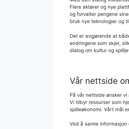
Flere aktører og nye platt
og forvalter pengene sine.
bruk nye teknologier og til
Det er avgjørende at båd
endringene som skjer, slik
dialog om kultur og spillj
Vår nettside om
På vår nettside ønsker vi 
Vi tilbyr ressurser som hj
spilleøkonomi. Vårt mål er
Ved å samle informasjon o