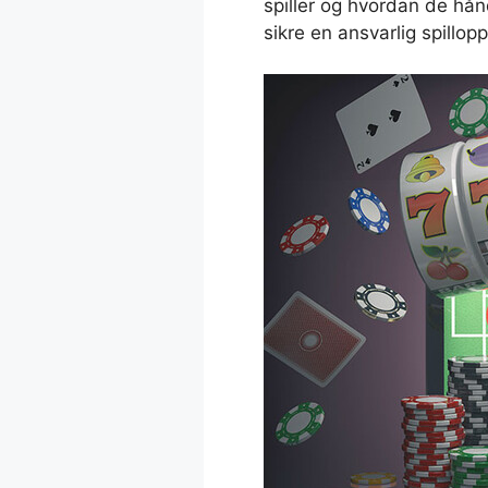
spiller og hvordan de hån
sikre en ansvarlig spillopp