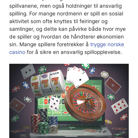
spillvanene, men også holdninger til ansvarlig
spilling. For mange nordmenn er spill en sosial
aktivitet som ofte knyttes til feiringer og
samlinger, og dette kan påvirke både hvor mye
de spiller og hvordan de håndterer økonomien
sin. Mange spillere foretrekker å
trygge norske
casino
for å sikre en ansvarlig spillopplevelse.