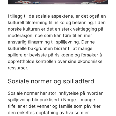
I tillegg til de sosiale aspektene, er det også en
kulturell tilnærming til risiko og belønning. I den
norske kulturen er det en sterk vektlegging på
moderasjon, noe som kan føre til en mer
ansvarlig tilnærming til spilljevning. Denne
kulturelle bakgrunnen bidrar til at mange
spillere er bevisste på risikoene og forsøker å
opprettholde kontrollen over sine økonomiske
ressurser.
Sosiale normer og spilladferd
Sosiale normer har stor innflytelse på hvordan
spilljevning blir praktisert i Norge. I mange
tilfeller er det venner og familie som påvirker
den enkeltes oppfatning av hva som er