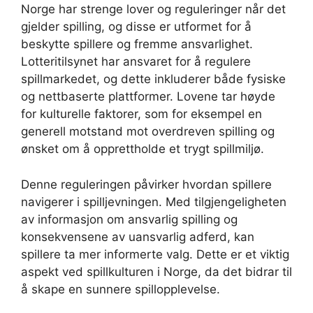
Norge har strenge lover og reguleringer når det
gjelder spilling, og disse er utformet for å
beskytte spillere og fremme ansvarlighet.
Lotteritilsynet har ansvaret for å regulere
spillmarkedet, og dette inkluderer både fysiske
og nettbaserte plattformer. Lovene tar høyde
for kulturelle faktorer, som for eksempel en
generell motstand mot overdreven spilling og
ønsket om å opprettholde et trygt spillmiljø.
Denne reguleringen påvirker hvordan spillere
navigerer i spilljevningen. Med tilgjengeligheten
av informasjon om ansvarlig spilling og
konsekvensene av uansvarlig adferd, kan
spillere ta mer informerte valg. Dette er et viktig
aspekt ved spillkulturen i Norge, da det bidrar til
å skape en sunnere spillopplevelse.