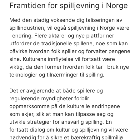
Framtiden for spilljevning i Norge
Med den stadig voksende digitaliseringen av
spillindustrien, vil også spilljevning i Norge være
i endring. Flere aktører og nye plattformer
utfordrer de tradisjonelle spillene, noe som kan
påvirke hvordan folk spiller og forvalter pengene
sine. Kulturens innflytelse vil fortsatt være
viktig, da den former hvordan folk tar i bruk nye
teknologier og tilnærminger til spilling.
Det er avgjørende at både spillere og
regulerende myndigheter forblir
oppmerksomme på de kulturelle endringene
som skjer, slik at man kan tilpasse seg og
utvikle strategier for ansvarlig spilling. En
fortsatt dialog om kultur og spilljevning vil være
nødvendig for å sikre et bærekraftig spillmiljø i