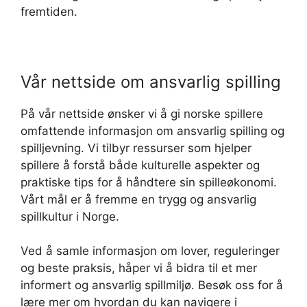
fremtiden.
Vår nettside om ansvarlig spilling
På vår nettside ønsker vi å gi norske spillere
omfattende informasjon om ansvarlig spilling og
spilljevning. Vi tilbyr ressurser som hjelper
spillere å forstå både kulturelle aspekter og
praktiske tips for å håndtere sin spilleøkonomi.
Vårt mål er å fremme en trygg og ansvarlig
spillkultur i Norge.
Ved å samle informasjon om lover, reguleringer
og beste praksis, håper vi å bidra til et mer
informert og ansvarlig spillmiljø. Besøk oss for å
lære mer om hvordan du kan navigere i