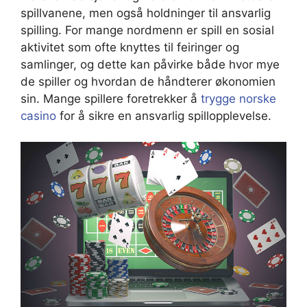
spillvanene, men også holdninger til ansvarlig
spilling. For mange nordmenn er spill en sosial
aktivitet som ofte knyttes til feiringer og
samlinger, og dette kan påvirke både hvor mye
de spiller og hvordan de håndterer økonomien
sin. Mange spillere foretrekker å
trygge norske
casino
for å sikre en ansvarlig spillopplevelse.