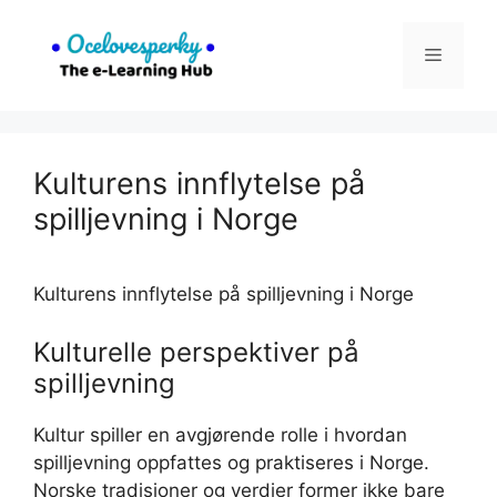
Skip
to
Menu
content
Kulturens innflytelse på
spilljevning i Norge
Kulturens innflytelse på spilljevning i Norge
Kulturelle perspektiver på
spilljevning
Kultur spiller en avgjørende rolle i hvordan
spilljevning oppfattes og praktiseres i Norge.
Norske tradisjoner og verdier former ikke bare