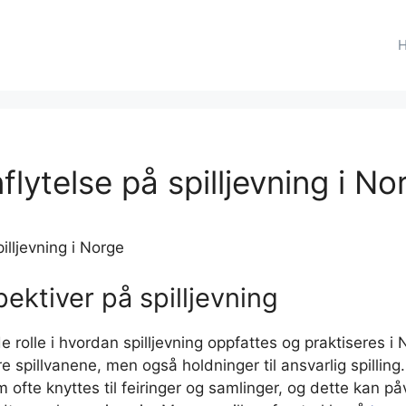
flytelse på spilljevning i No
illjevning i Norge
pektiver på spilljevning
de rolle i hvordan spilljevning oppfattes og praktiseres i
re spillvanene, men også holdninger til ansvarlig spilli
som ofte knyttes til feiringer og samlinger, og dette kan 