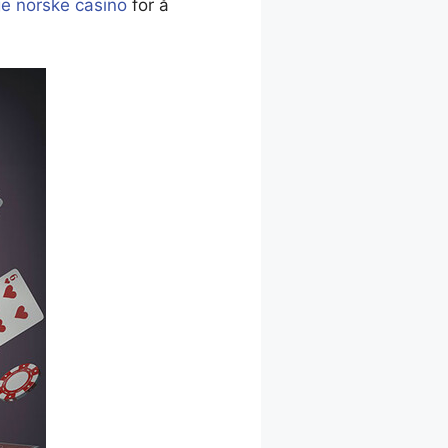
ge norske casino
for å