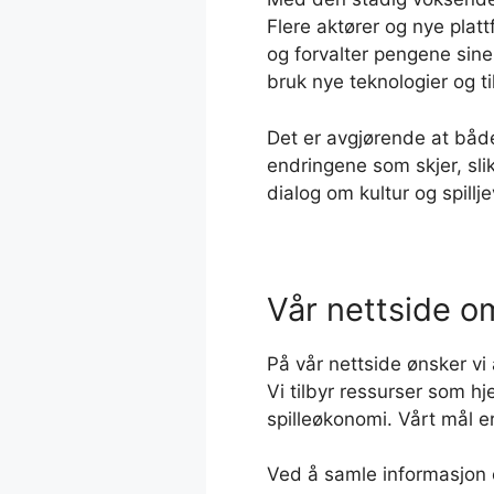
Flere aktører og nye platt
og forvalter pengene sine.
bruk nye teknologier og til
Det er avgjørende at båd
endringene som skjer, slik
dialog om kultur og spillj
Vår nettside om
På vår nettside ønsker vi 
Vi tilbyr ressurser som hj
spilleøkonomi. Vårt mål er
Ved å samle informasjon o