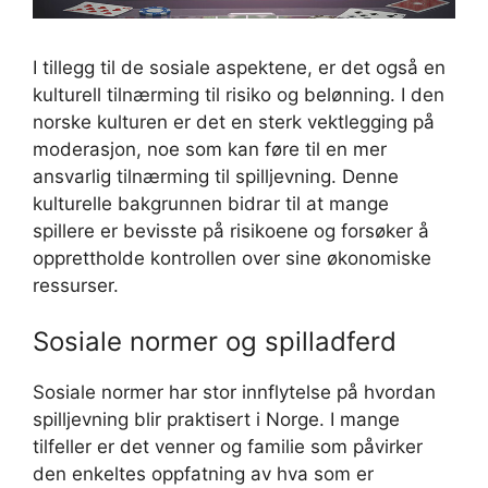
I tillegg til de sosiale aspektene, er det også en
kulturell tilnærming til risiko og belønning. I den
norske kulturen er det en sterk vektlegging på
moderasjon, noe som kan føre til en mer
ansvarlig tilnærming til spilljevning. Denne
kulturelle bakgrunnen bidrar til at mange
spillere er bevisste på risikoene og forsøker å
opprettholde kontrollen over sine økonomiske
ressurser.
Sosiale normer og spilladferd
Sosiale normer har stor innflytelse på hvordan
spilljevning blir praktisert i Norge. I mange
tilfeller er det venner og familie som påvirker
den enkeltes oppfatning av hva som er