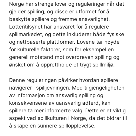
Norge har strenge lover og reguleringer når det
gjelder spilling, og disse er utformet for å
beskytte spillere og fremme ansvarlighet.
Lotteritilsynet har ansvaret for å regulere
spillmarkedet, og dette inkluderer både fysiske
og nettbaserte plattformer. Lovene tar høyde
for kulturelle faktorer, som for eksempel en
generell motstand mot overdreven spilling og
ønsket om å opprettholde et trygt spillmiljø.
Denne reguleringen påvirker hvordan spillere
navigerer i spilljevningen. Med tilgjengeligheten
av informasjon om ansvarlig spilling og
konsekvensene av uansvarlig adferd, kan
spillere ta mer informerte valg. Dette er et viktig
aspekt ved spillkulturen i Norge, da det bidrar til
å skape en sunnere spillopplevelse.