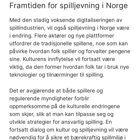
Framtiden for spilljevning i Norge
Med den stadig voksende digitaliseringen av
spillindustrien, vil også spilljevning i Norge være
i endring. Flere aktører og nye plattformer
utfordrer de tradisjonelle spillene, noe som kan
påvirke hvordan folk spiller og forvalter pengene
sine. Kulturens innflytelse vil fortsatt være
viktig, da den former hvordan folk tar i bruk nye
teknologier og tilnærminger til spilling.
Det er avgjørende at både spillere og
regulerende myndigheter forblir
oppmerksomme på de kulturelle endringene
som skjer, slik at man kan tilpasse seg og
utvikle strategier for ansvarlig spilling. En
fortsatt dialog om kultur og spilljevning vil være
nødvendig for å sikre et bærekraftig spillmiljø i