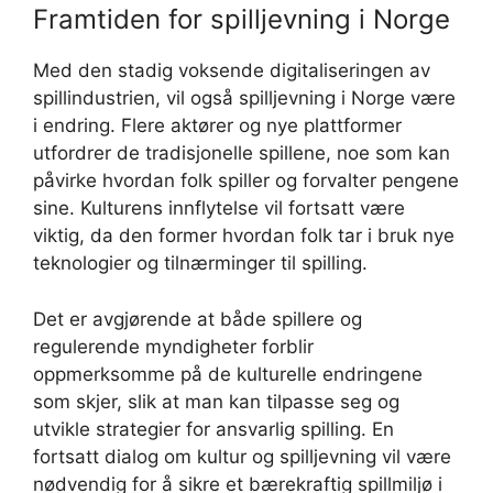
Framtiden for spilljevning i Norge
Med den stadig voksende digitaliseringen av
spillindustrien, vil også spilljevning i Norge være
i endring. Flere aktører og nye plattformer
utfordrer de tradisjonelle spillene, noe som kan
påvirke hvordan folk spiller og forvalter pengene
sine. Kulturens innflytelse vil fortsatt være
viktig, da den former hvordan folk tar i bruk nye
teknologier og tilnærminger til spilling.
Det er avgjørende at både spillere og
regulerende myndigheter forblir
oppmerksomme på de kulturelle endringene
som skjer, slik at man kan tilpasse seg og
utvikle strategier for ansvarlig spilling. En
fortsatt dialog om kultur og spilljevning vil være
nødvendig for å sikre et bærekraftig spillmiljø i