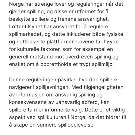
Norge har strenge lover og reguleringer når det
gjelder spilling, og disse er utformet for å
beskytte spillere og fremme ansvarlighet.
Lotteritilsynet har ansvaret for å regulere
spillmarkedet, og dette inkluderer både fysiske
og nettbaserte plattformer. Lovene tar høyde
for kulturelle faktorer, som for eksempel en
generell motstand mot overdreven spilling og
ønsket om å opprettholde et trygt spillmiljø.
Denne reguleringen påvirker hvordan spillere
navigerer i spilljevningen. Med tilgjengeligheten
av informasjon om ansvarlig spilling og
konsekvensene av uansvarlig adferd, kan
spillere ta mer informerte valg. Dette er et viktig
aspekt ved spillkulturen i Norge, da det bidrar til
å skape en sunnere spillopplevelse.