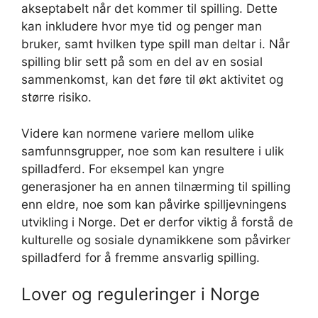
akseptabelt når det kommer til spilling. Dette
kan inkludere hvor mye tid og penger man
bruker, samt hvilken type spill man deltar i. Når
spilling blir sett på som en del av en sosial
sammenkomst, kan det føre til økt aktivitet og
større risiko.
Videre kan normene variere mellom ulike
samfunnsgrupper, noe som kan resultere i ulik
spilladferd. For eksempel kan yngre
generasjoner ha en annen tilnærming til spilling
enn eldre, noe som kan påvirke spilljevningens
utvikling i Norge. Det er derfor viktig å forstå de
kulturelle og sosiale dynamikkene som påvirker
spilladferd for å fremme ansvarlig spilling.
Lover og reguleringer i Norge