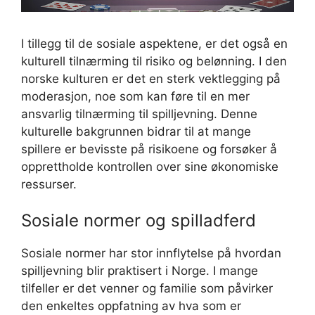
I tillegg til de sosiale aspektene, er det også en
kulturell tilnærming til risiko og belønning. I den
norske kulturen er det en sterk vektlegging på
moderasjon, noe som kan føre til en mer
ansvarlig tilnærming til spilljevning. Denne
kulturelle bakgrunnen bidrar til at mange
spillere er bevisste på risikoene og forsøker å
opprettholde kontrollen over sine økonomiske
ressurser.
Sosiale normer og spilladferd
Sosiale normer har stor innflytelse på hvordan
spilljevning blir praktisert i Norge. I mange
tilfeller er det venner og familie som påvirker
den enkeltes oppfatning av hva som er