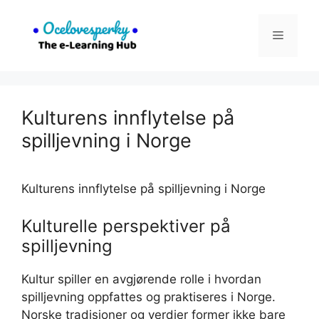
Skip
to
Menu
content
Kulturens innflytelse på
spilljevning i Norge
Kulturens innflytelse på spilljevning i Norge
Kulturelle perspektiver på
spilljevning
Kultur spiller en avgjørende rolle i hvordan
spilljevning oppfattes og praktiseres i Norge.
Norske tradisjoner og verdier former ikke bare