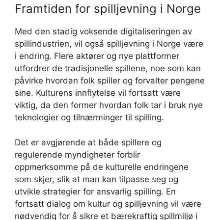
Framtiden for spilljevning i Norge
Med den stadig voksende digitaliseringen av
spillindustrien, vil også spilljevning i Norge være
i endring. Flere aktører og nye plattformer
utfordrer de tradisjonelle spillene, noe som kan
påvirke hvordan folk spiller og forvalter pengene
sine. Kulturens innflytelse vil fortsatt være
viktig, da den former hvordan folk tar i bruk nye
teknologier og tilnærminger til spilling.
Det er avgjørende at både spillere og
regulerende myndigheter forblir
oppmerksomme på de kulturelle endringene
som skjer, slik at man kan tilpasse seg og
utvikle strategier for ansvarlig spilling. En
fortsatt dialog om kultur og spilljevning vil være
nødvendig for å sikre et bærekraftig spillmiljø i