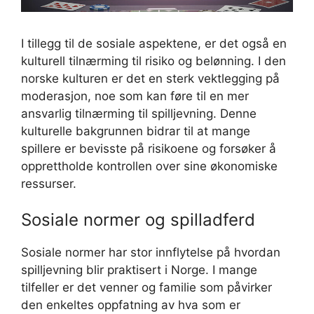
I tillegg til de sosiale aspektene, er det også en
kulturell tilnærming til risiko og belønning. I den
norske kulturen er det en sterk vektlegging på
moderasjon, noe som kan føre til en mer
ansvarlig tilnærming til spilljevning. Denne
kulturelle bakgrunnen bidrar til at mange
spillere er bevisste på risikoene og forsøker å
opprettholde kontrollen over sine økonomiske
ressurser.
Sosiale normer og spilladferd
Sosiale normer har stor innflytelse på hvordan
spilljevning blir praktisert i Norge. I mange
tilfeller er det venner og familie som påvirker
den enkeltes oppfatning av hva som er