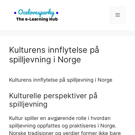
Skip
to
Menu
content
Kulturens innflytelse på
spilljevning i Norge
Kulturens innflytelse på spilljevning i Norge
Kulturelle perspektiver på
spilljevning
Kultur spiller en avgjørende rolle i hvordan
spilljevning oppfattes og praktiseres i Norge.
Norske tradisjoner og verdier former ikke bare