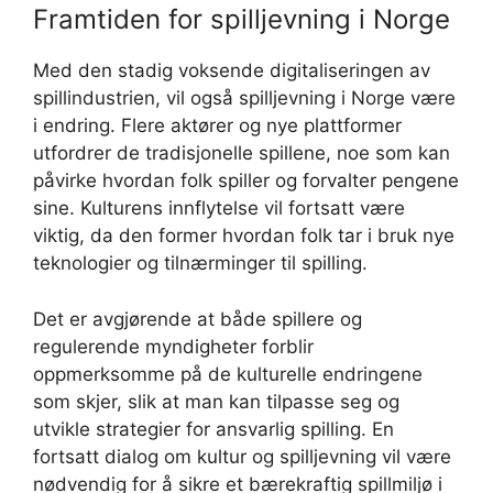
Framtiden for spilljevning i Norge
Med den stadig voksende digitaliseringen av
spillindustrien, vil også spilljevning i Norge være
i endring. Flere aktører og nye plattformer
utfordrer de tradisjonelle spillene, noe som kan
påvirke hvordan folk spiller og forvalter pengene
sine. Kulturens innflytelse vil fortsatt være
viktig, da den former hvordan folk tar i bruk nye
teknologier og tilnærminger til spilling.
Det er avgjørende at både spillere og
regulerende myndigheter forblir
oppmerksomme på de kulturelle endringene
som skjer, slik at man kan tilpasse seg og
utvikle strategier for ansvarlig spilling. En
fortsatt dialog om kultur og spilljevning vil være
nødvendig for å sikre et bærekraftig spillmiljø i