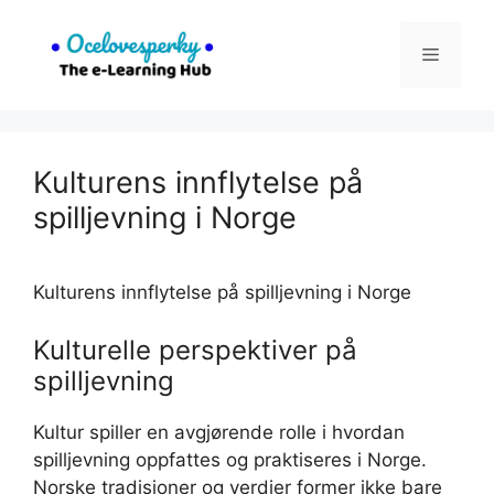
Skip
to
Menu
content
Kulturens innflytelse på
spilljevning i Norge
Kulturens innflytelse på spilljevning i Norge
Kulturelle perspektiver på
spilljevning
Kultur spiller en avgjørende rolle i hvordan
spilljevning oppfattes og praktiseres i Norge.
Norske tradisjoner og verdier former ikke bare