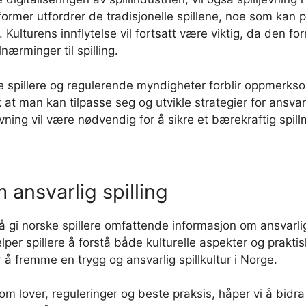
former utfordrer de tradisjonelle spillene, noe som kan p
 Kulturens innflytelse vil fortsatt være viktig, da den for
nærminger til spilling.
e spillere og regulerende myndigheter forblir oppmerks
 at man kan tilpasse seg og utvikle strategier for ansvarli
evning vil være nødvendig for å sikre et bærekraftig spillm
 ansvarlig spilling
å gi norske spillere omfattende informasjon om ansvarlig 
elper spillere å forstå både kulturelle aspekter og praktis
 å fremme en trygg og ansvarlig spillkultur i Norge.
m lover, reguleringer og beste praksis, håper vi å bidra 