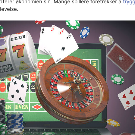
dterer økonomien sin. Mange spillere foretrekker å
tryg
levelse.