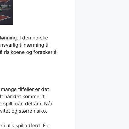
belønning. I den norske
svarlig tilnærming til
på risikoene og forsøker å
 mange tilfeller er det
t når det kommer til
 spill man deltar i. Når
itet og større risiko.
 ulik spilladferd. For