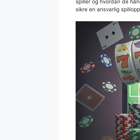
spiller og hvordan de hån
sikre en ansvarlig spillopp