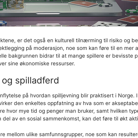
pektene, er det også en kulturell tilnærming til risiko og 
vektlegging på moderasjon, noe som kan føre til en mer an
elle bakgrunnen bidrar til at mange spillere er bevisste 
ver sine økonomiske ressurser.
og spilladferd
flytelse på hvordan spilljevning blir praktisert i Norge. I
virker den enkeltes oppfatning av hva som er akseptabel
ere hvor mye tid og penger man bruker, samt hvilken type
en del av en sosial sammenkomst, kan det føre til økt aktiv
e mellom ulike samfunnsgrupper, noe som kan resultere i