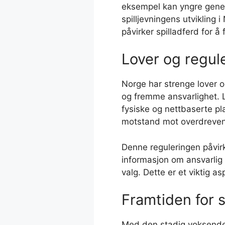
eksempel kan yngre genera
spilljevningens utvikling 
påvirker spilladferd for å
Lover og regul
Norge har strenge lover og
og fremme ansvarlighet. L
fysiske og nettbaserte pl
motstand mot overdreven s
Denne reguleringen påvirke
informasjon om ansvarlig 
valg. Dette er et viktig a
Framtiden for s
Med den stadig voksende di