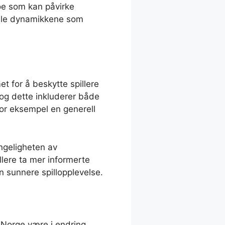
noe som kan påvirke
osiale dynamikkene som
et for å beskytte spillere
 og dette inkluderer både
for eksempel en generell
engeligheten av
llere ta mer informerte
en sunnere spillopplevelse.
i Norge være i endring.