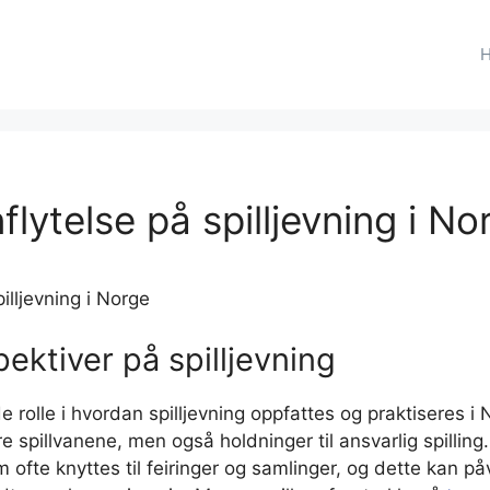
flytelse på spilljevning i No
illjevning i Norge
pektiver på spilljevning
de rolle i hvordan spilljevning oppfattes og praktiseres i
re spillvanene, men også holdninger til ansvarlig spilli
som ofte knyttes til feiringer og samlinger, og dette kan 