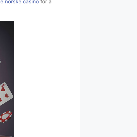
ge norske casino
for å