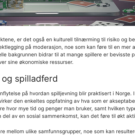
pektene, er det også en kulturell tilnærming til risiko og 
vektlegging på moderasjon, noe som kan føre til en mer an
elle bakgrunnen bidrar til at mange spillere er bevisste 
ver sine økonomiske ressurser.
og spilladferd
flytelse på hvordan spilljevning blir praktisert i Norge. I
virker den enkeltes oppfatning av hva som er akseptabel
ere hvor mye tid og penger man bruker, samt hvilken type
en del av en sosial sammenkomst, kan det føre til økt aktiv
e mellom ulike samfunnsgrupper, noe som kan resultere i