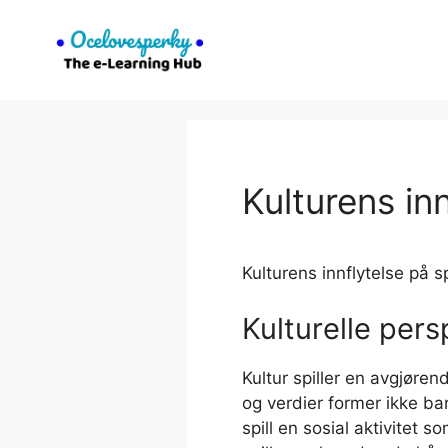
Skip
to
content
Kulturens inn
Kulturens innflytelse på sp
Kulturelle pers
Kultur spiller en avgjøren
og verdier former ikke ba
spill en sosial aktivitet 