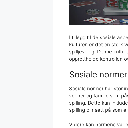
I tillegg til de sosiale as
kulturen er det en sterk 
spilljevning. Denne kultur
opprettholde kontrollen o
Sosiale normer 
Sosiale normer har stor inn
venner og familie som på
spilling. Dette kan inklud
spilling blir sett på som 
Videre kan normene varier