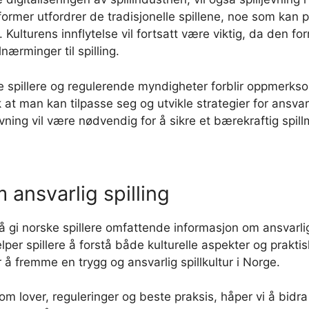
former utfordrer de tradisjonelle spillene, noe som kan p
 Kulturens innflytelse vil fortsatt være viktig, da den for
nærminger til spilling.
e spillere og regulerende myndigheter forblir oppmerks
 at man kan tilpasse seg og utvikle strategier for ansvarli
evning vil være nødvendig for å sikre et bærekraftig spillm
 ansvarlig spilling
å gi norske spillere omfattende informasjon om ansvarlig 
elper spillere å forstå både kulturelle aspekter og praktis
 å fremme en trygg og ansvarlig spillkultur i Norge.
m lover, reguleringer og beste praksis, håper vi å bidra 