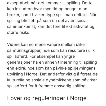
akseptabelt når det kommer til spilling. Dette
kan inkludere hvor mye tid og penger man
bruker, samt hvilken type spill man deltar i. Når
spilling blir sett på som en del av en sosial
sammenkomst, kan det føre til økt aktivitet og
større risiko.
Videre kan normene variere mellom ulike
samfunnsgrupper, noe som kan resultere i ulik
spilladferd. For eksempel kan yngre
generasjoner ha en annen tilnærming til spilling
enn eldre, noe som kan påvirke spilljevningens
utvikling i Norge. Det er derfor viktig å forstå de
kulturelle og sosiale dynamikkene som påvirker
spilladferd for å fremme ansvarlig spilling.
Lover og reguleringer i Norge