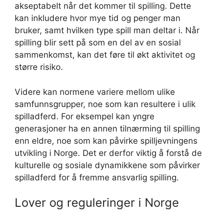
akseptabelt når det kommer til spilling. Dette
kan inkludere hvor mye tid og penger man
bruker, samt hvilken type spill man deltar i. Når
spilling blir sett på som en del av en sosial
sammenkomst, kan det føre til økt aktivitet og
større risiko.
Videre kan normene variere mellom ulike
samfunnsgrupper, noe som kan resultere i ulik
spilladferd. For eksempel kan yngre
generasjoner ha en annen tilnærming til spilling
enn eldre, noe som kan påvirke spilljevningens
utvikling i Norge. Det er derfor viktig å forstå de
kulturelle og sosiale dynamikkene som påvirker
spilladferd for å fremme ansvarlig spilling.
Lover og reguleringer i Norge