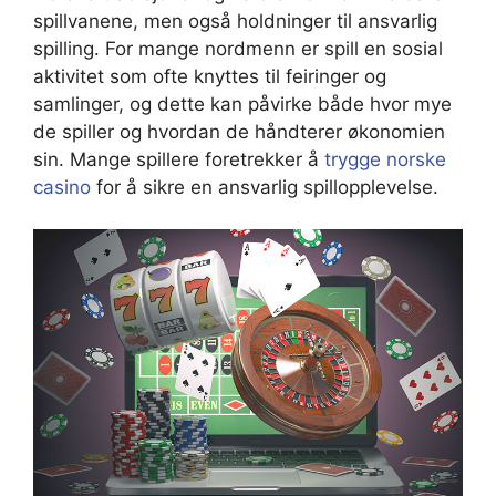
spillvanene, men også holdninger til ansvarlig
spilling. For mange nordmenn er spill en sosial
aktivitet som ofte knyttes til feiringer og
samlinger, og dette kan påvirke både hvor mye
de spiller og hvordan de håndterer økonomien
sin. Mange spillere foretrekker å
trygge norske
casino
for å sikre en ansvarlig spillopplevelse.