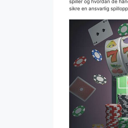
spiller og hvordan de hån
sikre en ansvarlig spillopp