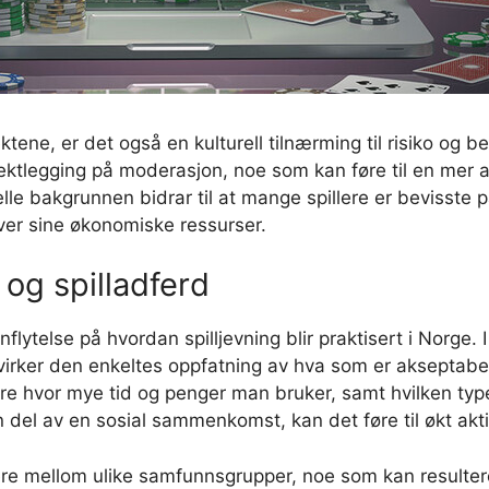
pektene, er det også en kulturell tilnærming til risiko og 
vektlegging på moderasjon, noe som kan føre til en mer an
elle bakgrunnen bidrar til at mange spillere er bevisste 
ver sine økonomiske ressurser.
og spilladferd
flytelse på hvordan spilljevning blir praktisert i Norge. I
virker den enkeltes oppfatning av hva som er akseptabel
ere hvor mye tid og penger man bruker, samt hvilken type
en del av en sosial sammenkomst, kan det føre til økt aktiv
e mellom ulike samfunnsgrupper, noe som kan resultere i