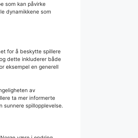
noe som kan påvirke
osiale dynamikkene som
et for å beskytte spillere
 og dette inkluderer både
for eksempel en generell
engeligheten av
llere ta mer informerte
en sunnere spillopplevelse.
i Norge være i endring.