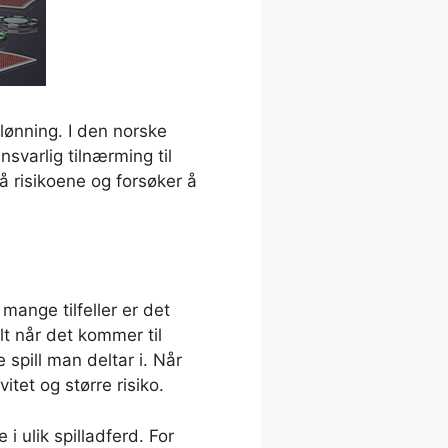
belønning. I den norske
svarlig tilnærming til
på risikoene og forsøker å
 mange tilfeller er det
t når det kommer til
 spill man deltar i. Når
itet og større risiko.
 ulik spilladferd. For