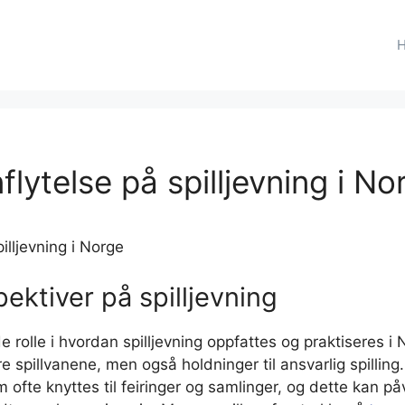
flytelse på spilljevning i No
illjevning i Norge
pektiver på spilljevning
de rolle i hvordan spilljevning oppfattes og praktiseres i
re spillvanene, men også holdninger til ansvarlig spilli
som ofte knyttes til feiringer og samlinger, og dette kan 