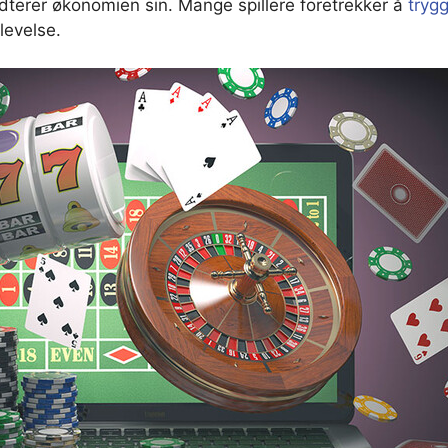
dterer økonomien sin. Mange spillere foretrekker å
tryg
levelse.