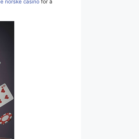
ge norske casino
for å