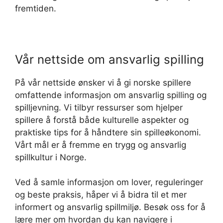
fremtiden.
Vår nettside om ansvarlig spilling
På vår nettside ønsker vi å gi norske spillere
omfattende informasjon om ansvarlig spilling og
spilljevning. Vi tilbyr ressurser som hjelper
spillere å forstå både kulturelle aspekter og
praktiske tips for å håndtere sin spilleøkonomi.
Vårt mål er å fremme en trygg og ansvarlig
spillkultur i Norge.
Ved å samle informasjon om lover, reguleringer
og beste praksis, håper vi å bidra til et mer
informert og ansvarlig spillmiljø. Besøk oss for å
lære mer om hvordan du kan navigere i