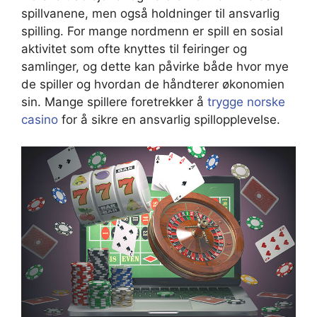
spillvanene, men også holdninger til ansvarlig
spilling. For mange nordmenn er spill en sosial
aktivitet som ofte knyttes til feiringer og
samlinger, og dette kan påvirke både hvor mye
de spiller og hvordan de håndterer økonomien
sin. Mange spillere foretrekker å
trygge norske
casino
for å sikre en ansvarlig spillopplevelse.