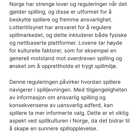
Norge har strenge lover og reguleringer når det
gjelder spilling, og disse er utformet for å
beskytte spillere og fremme ansvarlighet.
Lotteritilsynet har ansvaret for å regulere
spillmarkedet, og dette inkluderer både fysiske
og nettbaserte plattformer. Lovene tar høyde
for kulturelle faktorer, som for eksempel en
generell motstand mot overdreven spilling og
ønsket om å opprettholde et trygt spillmiljø.
Denne reguleringen påvirker hvordan spillere
navigerer i spilljevningen. Med tilgjengeligheten
av informasjon om ansvarlig spilling og
konsekvensene av uansvarlig adferd, kan
spillere ta mer informerte valg. Dette er et viktig
aspekt ved spillkulturen i Norge, da det bidrar til
å skape en sunnere spillopplevelse.