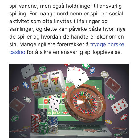
spillvanene, men også holdninger til ansvarlig
spilling. For mange nordmenn er spill en sosial
aktivitet som ofte knyttes til feiringer og
samlinger, og dette kan påvirke både hvor mye
de spiller og hvordan de håndterer økonomien
sin. Mange spillere foretrekker å
trygge norske
casino
for å sikre en ansvarlig spillopplevelse.