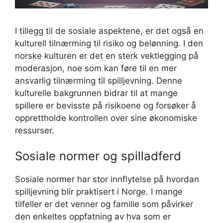
I tillegg til de sosiale aspektene, er det også en
kulturell tilnærming til risiko og belønning. I den
norske kulturen er det en sterk vektlegging på
moderasjon, noe som kan føre til en mer
ansvarlig tilnærming til spilljevning. Denne
kulturelle bakgrunnen bidrar til at mange
spillere er bevisste på risikoene og forsøker å
opprettholde kontrollen over sine økonomiske
ressurser.
Sosiale normer og spilladferd
Sosiale normer har stor innflytelse på hvordan
spilljevning blir praktisert i Norge. I mange
tilfeller er det venner og familie som påvirker
den enkeltes oppfatning av hva som er