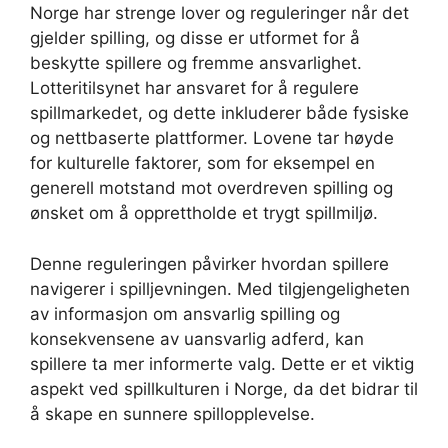
Norge har strenge lover og reguleringer når det
gjelder spilling, og disse er utformet for å
beskytte spillere og fremme ansvarlighet.
Lotteritilsynet har ansvaret for å regulere
spillmarkedet, og dette inkluderer både fysiske
og nettbaserte plattformer. Lovene tar høyde
for kulturelle faktorer, som for eksempel en
generell motstand mot overdreven spilling og
ønsket om å opprettholde et trygt spillmiljø.
Denne reguleringen påvirker hvordan spillere
navigerer i spilljevningen. Med tilgjengeligheten
av informasjon om ansvarlig spilling og
konsekvensene av uansvarlig adferd, kan
spillere ta mer informerte valg. Dette er et viktig
aspekt ved spillkulturen i Norge, da det bidrar til
å skape en sunnere spillopplevelse.