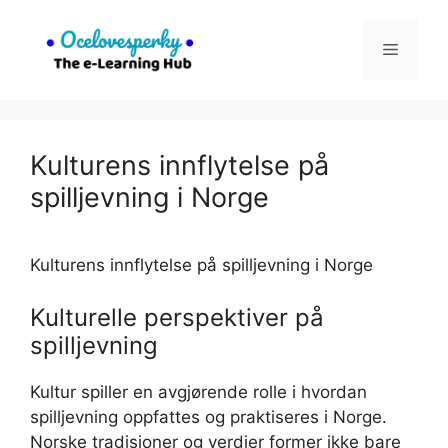
Skip
to
Menu
content
Kulturens innflytelse på
spilljevning i Norge
Kulturens innflytelse på spilljevning i Norge
Kulturelle perspektiver på
spilljevning
Kultur spiller en avgjørende rolle i hvordan
spilljevning oppfattes og praktiseres i Norge.
Norske tradisjoner og verdier former ikke bare