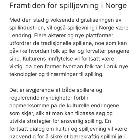
Framtiden for spilljevning i Norge
Med den stadig voksende digitaliseringen av
spillindustrien, vil også spilljevning i Norge være
i endring. Flere aktører og nye plattformer
utfordrer de tradisjonelle spillene, noe som kan
påvirke hvordan folk spiller og forvalter pengene
sine. Kulturens innflytelse vil fortsatt være
viktig, da den former hvordan folk tar i bruk nye
teknologier og tilnærminger til spilling.
Det er avgjørende at både spillere og
regulerende myndigheter forblir
oppmerksomme på de kulturelle endringene
som skjer, slik at man kan tilpasse seg og
utvikle strategier for ansvarlig spilling. En
fortsatt dialog om kultur og spilljevning vil være
nødvendig for å sikre et bærekraftig spillmiljø i