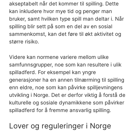
akseptabelt når det kommer til spilling. Dette
kan inkludere hvor mye tid og penger man
bruker, samt hvilken type spill man deltar i. Når
spilling blir sett på som en del av en sosial
sammenkomst, kan det føre til økt aktivitet og
større risiko.
Videre kan normene variere mellom ulike
samfunnsgrupper, noe som kan resultere i ulik
spilladferd. For eksempel kan yngre
generasjoner ha en annen tilnærming til spilling
enn eldre, noe som kan påvirke spilljevningens
utvikling i Norge. Det er derfor viktig å forstå de
kulturelle og sosiale dynamikkene som påvirker
spilladferd for å fremme ansvarlig spilling.
Lover og reguleringer i Norge