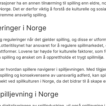
sjoner ha en annen tilnærming til spilling enn eldre, 
i Norge. Det er derfor viktig å forstå de kulturelle og s
 fremme ansvarlig spilling.
eringer i Norge
 reguleringer når det gjelder spilling, og disse er utform
otteritilsynet har ansvaret for å regulere spillmarkedet,
attformer. Lovene tar høyde for kulturelle faktorer, som 
pilling og ønsket om å opprettholde et trygt spillmiljø.
r hvordan spillere navigerer i spilljevningen. Med tilgj
spilling og konsekvensene av uansvarlig adferd, kan spi
spekt ved spillkulturen i Norge, da det bidrar til å skape 
pilljevning i Norge
gitaliseringen av spillindustrien, vil også spilljevning 