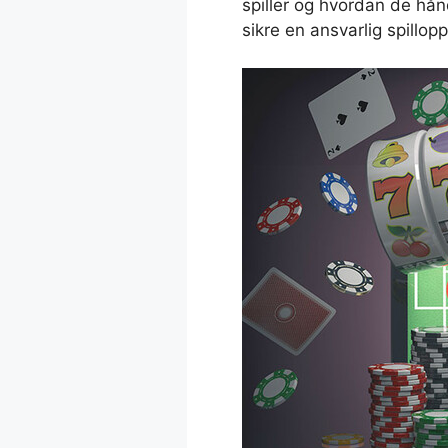
spiller og hvordan de hån
sikre en ansvarlig spillopp