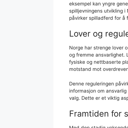
eksempel kan yngre genera
spilljevningens utvikling 
påvirker spilladferd for å
Lover og regul
Norge har strenge lover og
og fremme ansvarlighet. L
fysiske og nettbaserte pl
motstand mot overdreven s
Denne reguleringen påvirke
informasjon om ansvarlig 
valg. Dette er et viktig a
Framtiden for s
Med den stadig voksende di