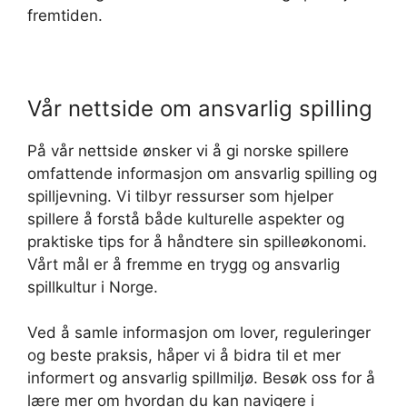
fremtiden.
Vår nettside om ansvarlig spilling
På vår nettside ønsker vi å gi norske spillere
omfattende informasjon om ansvarlig spilling og
spilljevning. Vi tilbyr ressurser som hjelper
spillere å forstå både kulturelle aspekter og
praktiske tips for å håndtere sin spilleøkonomi.
Vårt mål er å fremme en trygg og ansvarlig
spillkultur i Norge.
Ved å samle informasjon om lover, reguleringer
og beste praksis, håper vi å bidra til et mer
informert og ansvarlig spillmiljø. Besøk oss for å
lære mer om hvordan du kan navigere i