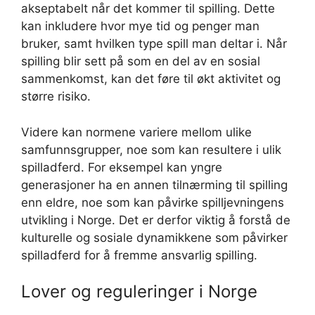
akseptabelt når det kommer til spilling. Dette
kan inkludere hvor mye tid og penger man
bruker, samt hvilken type spill man deltar i. Når
spilling blir sett på som en del av en sosial
sammenkomst, kan det føre til økt aktivitet og
større risiko.
Videre kan normene variere mellom ulike
samfunnsgrupper, noe som kan resultere i ulik
spilladferd. For eksempel kan yngre
generasjoner ha en annen tilnærming til spilling
enn eldre, noe som kan påvirke spilljevningens
utvikling i Norge. Det er derfor viktig å forstå de
kulturelle og sosiale dynamikkene som påvirker
spilladferd for å fremme ansvarlig spilling.
Lover og reguleringer i Norge