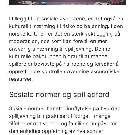
I tillegg til de sosiale aspektene, er det også en
kulturell tilnærming til risiko og belønning. I den
norske kulturen er det en sterk vektlegging på
moderasjon, noe som kan føre til en mer
ansvarlig tilnærming til spilljevning. Denne
kulturelle bakgrunnen bidrar til at mange
spillere er bevisste på risikoene og forsøker å
opprettholde kontrollen over sine økonomiske
ressurser.
Sosiale normer og spilladferd
Sosiale normer har stor innflytelse på hvordan
spilljevning blir praktisert i Norge. I mange
tilfeller er det venner og familie som påvirker
den enkeltes oppfatning av hva som er