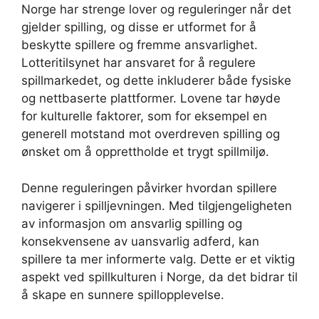
Norge har strenge lover og reguleringer når det
gjelder spilling, og disse er utformet for å
beskytte spillere og fremme ansvarlighet.
Lotteritilsynet har ansvaret for å regulere
spillmarkedet, og dette inkluderer både fysiske
og nettbaserte plattformer. Lovene tar høyde
for kulturelle faktorer, som for eksempel en
generell motstand mot overdreven spilling og
ønsket om å opprettholde et trygt spillmiljø.
Denne reguleringen påvirker hvordan spillere
navigerer i spilljevningen. Med tilgjengeligheten
av informasjon om ansvarlig spilling og
konsekvensene av uansvarlig adferd, kan
spillere ta mer informerte valg. Dette er et viktig
aspekt ved spillkulturen i Norge, da det bidrar til
å skape en sunnere spillopplevelse.