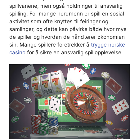
spillvanene, men også holdninger til ansvarlig
spilling. For mange nordmenn er spill en sosial
aktivitet som ofte knyttes til feiringer og
samlinger, og dette kan påvirke både hvor mye
de spiller og hvordan de håndterer økonomien
sin. Mange spillere foretrekker å
trygge norske
casino
for å sikre en ansvarlig spillopplevelse.