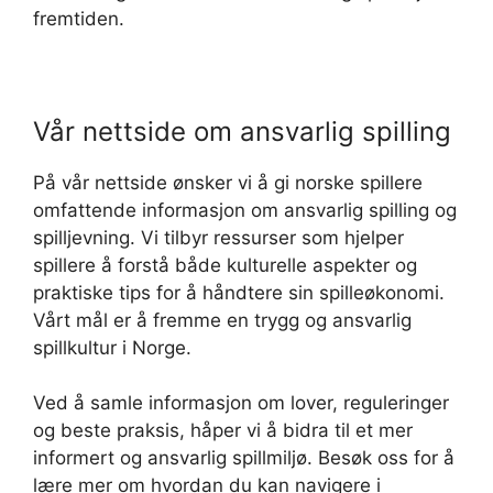
fremtiden.
Vår nettside om ansvarlig spilling
På vår nettside ønsker vi å gi norske spillere
omfattende informasjon om ansvarlig spilling og
spilljevning. Vi tilbyr ressurser som hjelper
spillere å forstå både kulturelle aspekter og
praktiske tips for å håndtere sin spilleøkonomi.
Vårt mål er å fremme en trygg og ansvarlig
spillkultur i Norge.
Ved å samle informasjon om lover, reguleringer
og beste praksis, håper vi å bidra til et mer
informert og ansvarlig spillmiljø. Besøk oss for å
lære mer om hvordan du kan navigere i