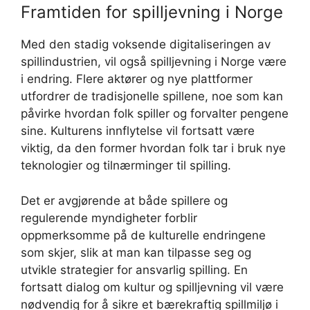
Framtiden for spilljevning i Norge
Med den stadig voksende digitaliseringen av
spillindustrien, vil også spilljevning i Norge være
i endring. Flere aktører og nye plattformer
utfordrer de tradisjonelle spillene, noe som kan
påvirke hvordan folk spiller og forvalter pengene
sine. Kulturens innflytelse vil fortsatt være
viktig, da den former hvordan folk tar i bruk nye
teknologier og tilnærminger til spilling.
Det er avgjørende at både spillere og
regulerende myndigheter forblir
oppmerksomme på de kulturelle endringene
som skjer, slik at man kan tilpasse seg og
utvikle strategier for ansvarlig spilling. En
fortsatt dialog om kultur og spilljevning vil være
nødvendig for å sikre et bærekraftig spillmiljø i