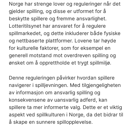
Norge har strenge lover og reguleringer når det
gjelder spilling, og disse er utformet for å
beskytte spillere og fremme ansvarlighet.
Lotteritilsynet har ansvaret for å regulere
spillmarkedet, og dette inkluderer både fysiske
og nettbaserte plattformer. Lovene tar høyde
for kulturelle faktorer, som for eksempel en
generell motstand mot overdreven spilling og
ønsket om å opprettholde et trygt spillmiljø.
Denne reguleringen påvirker hvordan spillere
navigerer i spilljevningen. Med tilgjengeligheten
av informasjon om ansvarlig spilling og
konsekvensene av uansvarlig adferd, kan
spillere ta mer informerte valg. Dette er et viktig
aspekt ved spillkulturen i Norge, da det bidrar til
å skape en sunnere spillopplevelse.