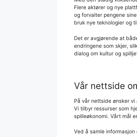
Flere aktører og nye platt
og forvalter pengene sine.
bruk nye teknologier og til
Det er avgjørende at båd
endringene som skjer, slik
dialog om kultur og spillj
Vår nettside om
På vår nettside ønsker vi 
Vi tilbyr ressurser som hj
spilleøkonomi. Vårt mål er
Ved å samle informasjon o