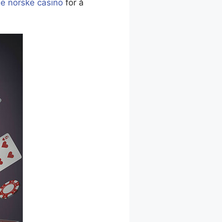
ge norske casino
for å