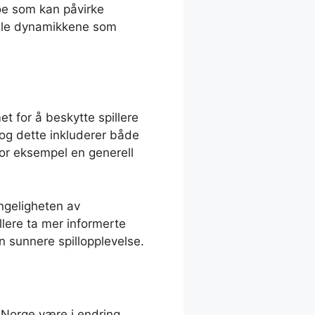
noe som kan påvirke
osiale dynamikkene som
et for å beskytte spillere
 og dette inkluderer både
for eksempel en generell
engeligheten av
llere ta mer informerte
en sunnere spillopplevelse.
i Norge være i endring.