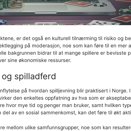
pektene, er det også en kulturell tilnærming til risiko og 
vektlegging på moderasjon, noe som kan føre til en mer an
elle bakgrunnen bidrar til at mange spillere er bevisste 
ver sine økonomiske ressurser.
og spilladferd
flytelse på hvordan spilljevning blir praktisert i Norge. I
virker den enkeltes oppfatning av hva som er akseptabel
ere hvor mye tid og penger man bruker, samt hvilken type
en del av en sosial sammenkomst, kan det føre til økt aktiv
e mellom ulike samfunnsgrupper, noe som kan resultere i