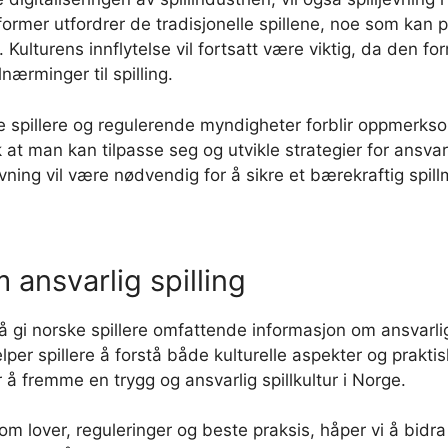
former utfordrer de tradisjonelle spillene, noe som kan p
 Kulturens innflytelse vil fortsatt være viktig, da den for
nærminger til spilling.
e spillere og regulerende myndigheter forblir oppmerks
 at man kan tilpasse seg og utvikle strategier for ansvarli
evning vil være nødvendig for å sikre et bærekraftig spillm
 ansvarlig spilling
å gi norske spillere omfattende informasjon om ansvarlig 
elper spillere å forstå både kulturelle aspekter og praktis
 å fremme en trygg og ansvarlig spillkultur i Norge.
m lover, reguleringer og beste praksis, håper vi å bidra 