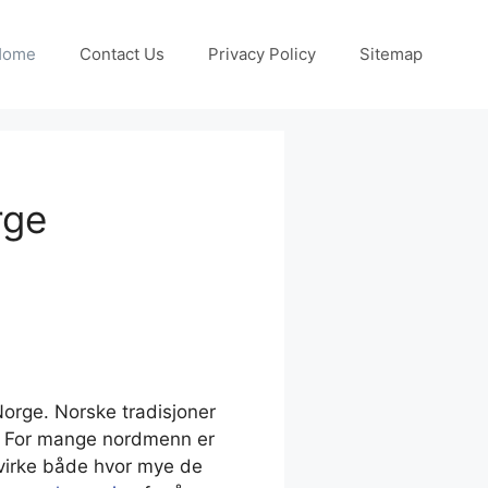
Home
Contact Us
Privacy Policy
Sitemap
rge
 Norge. Norske tradisjoner
ng. For mange nordmenn er
påvirke både hvor mye de