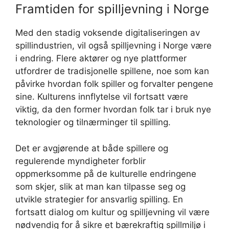
Framtiden for spilljevning i Norge
Med den stadig voksende digitaliseringen av
spillindustrien, vil også spilljevning i Norge være
i endring. Flere aktører og nye plattformer
utfordrer de tradisjonelle spillene, noe som kan
påvirke hvordan folk spiller og forvalter pengene
sine. Kulturens innflytelse vil fortsatt være
viktig, da den former hvordan folk tar i bruk nye
teknologier og tilnærminger til spilling.
Det er avgjørende at både spillere og
regulerende myndigheter forblir
oppmerksomme på de kulturelle endringene
som skjer, slik at man kan tilpasse seg og
utvikle strategier for ansvarlig spilling. En
fortsatt dialog om kultur og spilljevning vil være
nødvendig for å sikre et bærekraftig spillmiljø i