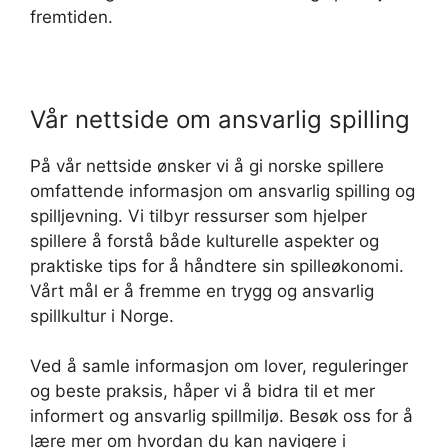
fremtiden.
Vår nettside om ansvarlig spilling
På vår nettside ønsker vi å gi norske spillere
omfattende informasjon om ansvarlig spilling og
spilljevning. Vi tilbyr ressurser som hjelper
spillere å forstå både kulturelle aspekter og
praktiske tips for å håndtere sin spilleøkonomi.
Vårt mål er å fremme en trygg og ansvarlig
spillkultur i Norge.
Ved å samle informasjon om lover, reguleringer
og beste praksis, håper vi å bidra til et mer
informert og ansvarlig spillmiljø. Besøk oss for å
lære mer om hvordan du kan navigere i