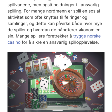
spillvanene, men også holdninger til ansvarlig
spilling. For mange nordmenn er spill en sosial
aktivitet som ofte knyttes til feiringer og
samlinger, og dette kan påvirke både hvor mye
de spiller og hvordan de håndterer økonomien
sin. Mange spillere foretrekker å
trygge norske
casino
for å sikre en ansvarlig spillopplevelse.