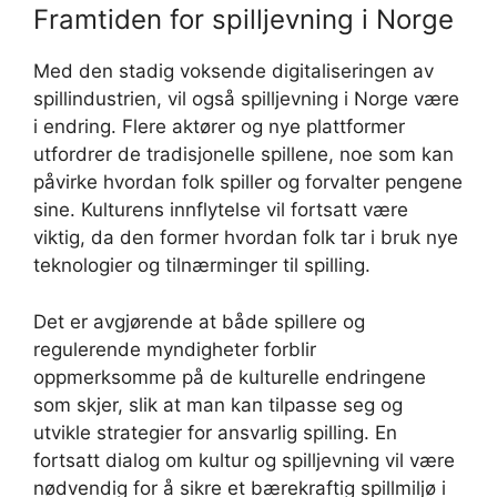
Framtiden for spilljevning i Norge
Med den stadig voksende digitaliseringen av
spillindustrien, vil også spilljevning i Norge være
i endring. Flere aktører og nye plattformer
utfordrer de tradisjonelle spillene, noe som kan
påvirke hvordan folk spiller og forvalter pengene
sine. Kulturens innflytelse vil fortsatt være
viktig, da den former hvordan folk tar i bruk nye
teknologier og tilnærminger til spilling.
Det er avgjørende at både spillere og
regulerende myndigheter forblir
oppmerksomme på de kulturelle endringene
som skjer, slik at man kan tilpasse seg og
utvikle strategier for ansvarlig spilling. En
fortsatt dialog om kultur og spilljevning vil være
nødvendig for å sikre et bærekraftig spillmiljø i