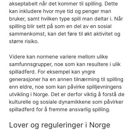
akseptabelt når det kommer til spilling. Dette
kan inkludere hvor mye tid og penger man
bruker, samt hvilken type spill man deltar i. Når
spilling blir sett på som en del av en sosial
sammenkomst, kan det føre til økt aktivitet og
større risiko.
Videre kan normene variere mellom ulike
samfunnsgrupper, noe som kan resultere i ulik
spilladferd. For eksempel kan yngre
generasjoner ha en annen tilnærming til spilling
enn eldre, noe som kan påvirke spilljevningens
utvikling i Norge. Det er derfor viktig å forstå de
kulturelle og sosiale dynamikkene som påvirker
spilladferd for å fremme ansvarlig spilling.
Lover og reguleringer i Norge