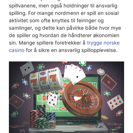
spillvanene, men også holdninger til ansvarlig
spilling. For mange nordmenn er spill en sosial
aktivitet som ofte knyttes til feiringer og
samlinger, og dette kan påvirke både hvor mye
de spiller og hvordan de håndterer økonomien
sin. Mange spillere foretrekker å
trygge norske
casino
for å sikre en ansvarlig spillopplevelse.