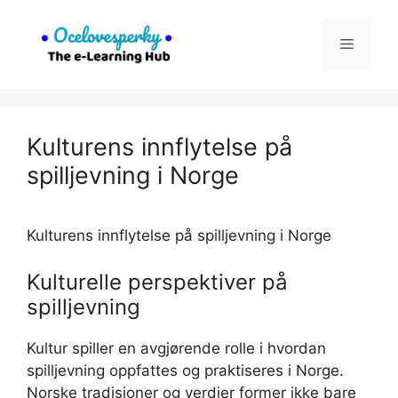
Skip
to
Menu
content
Kulturens innflytelse på
spilljevning i Norge
Kulturens innflytelse på spilljevning i Norge
Kulturelle perspektiver på
spilljevning
Kultur spiller en avgjørende rolle i hvordan
spilljevning oppfattes og praktiseres i Norge.
Norske tradisjoner og verdier former ikke bare