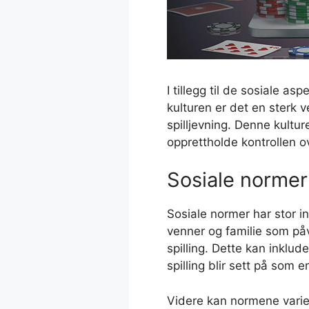
I tillegg til de sosiale as
kulturen er det en sterk 
spilljevning. Denne kultur
opprettholde kontrollen o
Sosiale normer 
Sosiale normer har stor inn
venner og familie som på
spilling. Dette kan inklud
spilling blir sett på som 
Videre kan normene varier