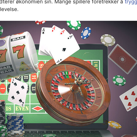
dterer økonomien sin. Mange spillere foretrekker å
tryg
levelse.