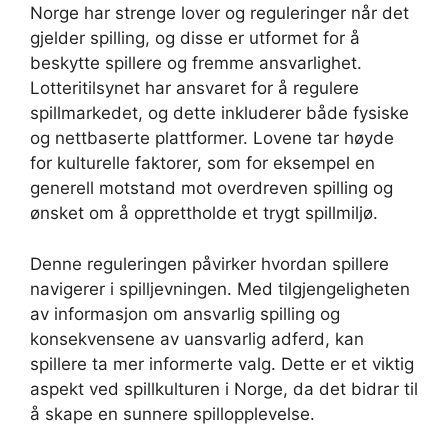
Norge har strenge lover og reguleringer når det
gjelder spilling, og disse er utformet for å
beskytte spillere og fremme ansvarlighet.
Lotteritilsynet har ansvaret for å regulere
spillmarkedet, og dette inkluderer både fysiske
og nettbaserte plattformer. Lovene tar høyde
for kulturelle faktorer, som for eksempel en
generell motstand mot overdreven spilling og
ønsket om å opprettholde et trygt spillmiljø.
Denne reguleringen påvirker hvordan spillere
navigerer i spilljevningen. Med tilgjengeligheten
av informasjon om ansvarlig spilling og
konsekvensene av uansvarlig adferd, kan
spillere ta mer informerte valg. Dette er et viktig
aspekt ved spillkulturen i Norge, da det bidrar til
å skape en sunnere spillopplevelse.