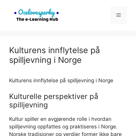
Skip
to
Menu
content
Kulturens innflytelse på
spilljevning i Norge
Kulturens innflytelse på spilljevning i Norge
Kulturelle perspektiver på
spilljevning
Kultur spiller en avgjørende rolle i hvordan
spilljevning oppfattes og praktiseres i Norge.
Norske tradisjoner og verdier former ikke bare