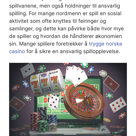
spillvanene, men også holdninger til ansvarlig
spilling. For mange nordmenn er spill en sosial
aktivitet som ofte knyttes til feiringer og
samlinger, og dette kan påvirke både hvor mye
de spiller og hvordan de håndterer økonomien
sin. Mange spillere foretrekker å
trygge norske
casino
for å sikre en ansvarlig spillopplevelse.