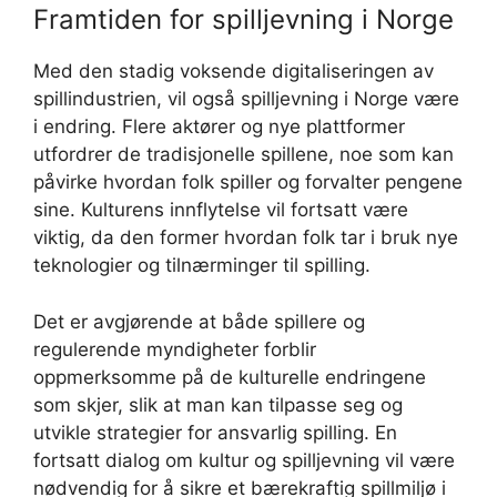
Framtiden for spilljevning i Norge
Med den stadig voksende digitaliseringen av
spillindustrien, vil også spilljevning i Norge være
i endring. Flere aktører og nye plattformer
utfordrer de tradisjonelle spillene, noe som kan
påvirke hvordan folk spiller og forvalter pengene
sine. Kulturens innflytelse vil fortsatt være
viktig, da den former hvordan folk tar i bruk nye
teknologier og tilnærminger til spilling.
Det er avgjørende at både spillere og
regulerende myndigheter forblir
oppmerksomme på de kulturelle endringene
som skjer, slik at man kan tilpasse seg og
utvikle strategier for ansvarlig spilling. En
fortsatt dialog om kultur og spilljevning vil være
nødvendig for å sikre et bærekraftig spillmiljø i