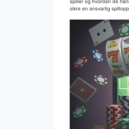
spiller og hvordan de hån
sikre en ansvarlig spillopp