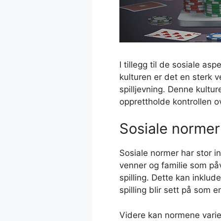
I tillegg til de sosiale as
kulturen er det en sterk 
spilljevning. Denne kultur
opprettholde kontrollen o
Sosiale normer 
Sosiale normer har stor inn
venner og familie som på
spilling. Dette kan inklud
spilling blir sett på som 
Videre kan normene varier