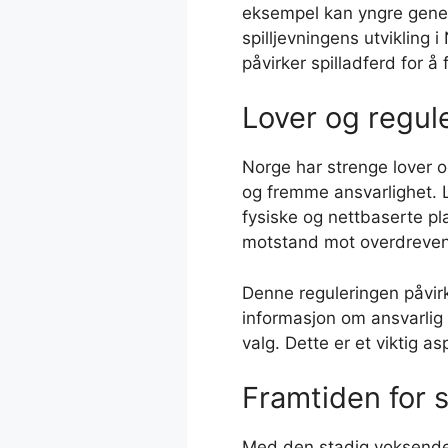
eksempel kan yngre genera
spilljevningens utvikling 
påvirker spilladferd for å
Lover og regul
Norge har strenge lover og
og fremme ansvarlighet. L
fysiske og nettbaserte pl
motstand mot overdreven s
Denne reguleringen påvirke
informasjon om ansvarlig 
valg. Dette er et viktig a
Framtiden for s
Med den stadig voksende di