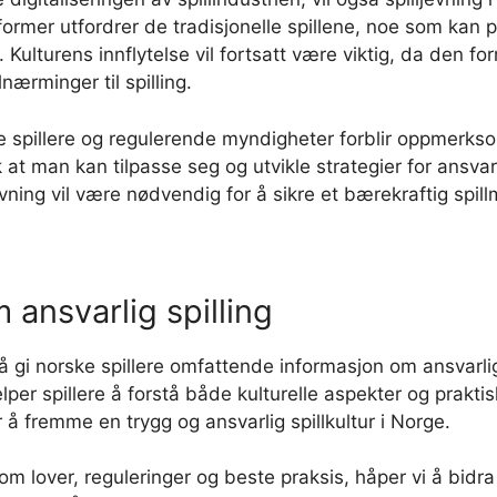
former utfordrer de tradisjonelle spillene, noe som kan p
 Kulturens innflytelse vil fortsatt være viktig, da den for
nærminger til spilling.
e spillere og regulerende myndigheter forblir oppmerks
 at man kan tilpasse seg og utvikle strategier for ansvarli
evning vil være nødvendig for å sikre et bærekraftig spillm
 ansvarlig spilling
å gi norske spillere omfattende informasjon om ansvarlig 
elper spillere å forstå både kulturelle aspekter og praktis
 å fremme en trygg og ansvarlig spillkultur i Norge.
m lover, reguleringer og beste praksis, håper vi å bidra 