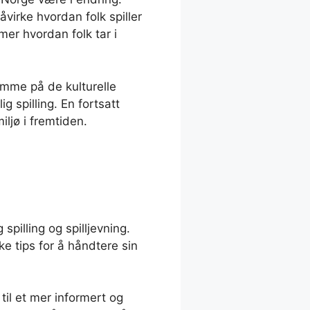
åvirke hvordan folk spiller
mer hvordan folk tar i
omme på de kulturelle
g spilling. En fortsatt
iljø i fremtiden.
spilling og spilljevning.
ke tips for å håndtere sin
til et mer informert og