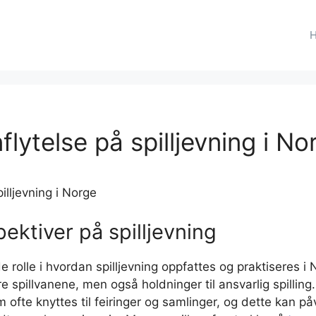
flytelse på spilljevning i No
illjevning i Norge
pektiver på spilljevning
de rolle i hvordan spilljevning oppfattes og praktiseres i
re spillvanene, men også holdninger til ansvarlig spilli
som ofte knyttes til feiringer og samlinger, og dette kan 