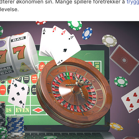
dterer økonomien sin. Mange spillere foretrekker å
tryg
levelse.