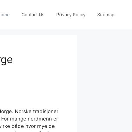
Home
Contact Us
Privacy Policy
Sitemap
rge
 Norge. Norske tradisjoner
ng. For mange nordmenn er
påvirke både hvor mye de