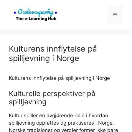
Skip
to
Menu
content
Kulturens innflytelse på
spilljevning i Norge
Kulturens innflytelse på spilljevning i Norge
Kulturelle perspektiver på
spilljevning
Kultur spiller en avgjørende rolle i hvordan
spilljevning oppfattes og praktiseres i Norge.
Norske tradisjoner og verdier former ikke bare