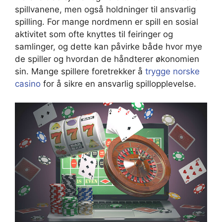
spillvanene, men også holdninger til ansvarlig
spilling. For mange nordmenn er spill en sosial
aktivitet som ofte knyttes til feiringer og
samlinger, og dette kan påvirke både hvor mye
de spiller og hvordan de håndterer økonomien
sin. Mange spillere foretrekker å
trygge norske
casino
for å sikre en ansvarlig spillopplevelse.