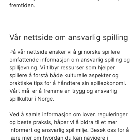
fremtiden.
Vår nettside om ansvarlig spilling
På vår nettside ønsker vi å gi norske spillere
omfattende informasjon om ansvarlig spilling og
spilljevning. Vi tilbyr ressurser som hjelper
spillere å forstå både kulturelle aspekter og
praktiske tips for å håndtere sin spilleøkonomi.
Vårt mål er å fremme en trygg og ansvarlig
spillkultur i Norge.
Ved å samle informasjon om lover, reguleringer
og beste praksis, håper vi å bidra til et mer
informert og ansvarlig spillmiljø. Besøk oss for å
lære mer om hvordan du kan navigere i