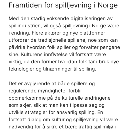
Framtiden for spilljevning i Norge
Med den stadig voksende digitaliseringen av
spillindustrien, vil også spilljevning i Norge være
i endring. Flere aktører og nye plattformer
utfordrer de tradisjonelle spillene, noe som kan
påvirke hvordan folk spiller og forvalter pengene
sine. Kulturens innflytelse vil fortsatt være
viktig, da den former hvordan folk tar i bruk nye
teknologier og tilnærminger til spilling.
Det er avgjørende at både spillere og
regulerende myndigheter forblir
oppmerksomme på de kulturelle endringene
som skjer, slik at man kan tilpasse seg og
utvikle strategier for ansvarlig spilling. En
fortsatt dialog om kultur og spilljevning vil være
nødvendig for å sikre et bærekraftig spillmiljø i