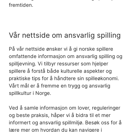
fremtiden.
Vår nettside om ansvarlig spilling
På vår nettside ønsker vi å gi norske spillere
omfattende informasjon om ansvarlig spilling og
spilljevning. Vi tilbyr ressurser som hjelper
spillere å forstå både kulturelle aspekter og
praktiske tips for å håndtere sin spilleøkonomi.
Vårt mål er å fremme en trygg og ansvarlig
spillkultur i Norge.
Ved å samle informasjon om lover, reguleringer
og beste praksis, håper vi å bidra til et mer
informert og ansvarlig spillmiljø. Besøk oss for å
lære mer om hvordan du kan navigere i