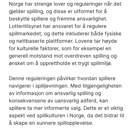
Norge har strenge lover og reguleringer når det
gjelder spilling, og disse er utformet for å
beskytte spillere og fremme ansvarlighet.
Lotteritilsynet har ansvaret for å regulere
spillmarkedet, og dette inkluderer både fysiske
og nettbaserte plattformer. Lovene tar høyde
for kulturelle faktorer, som for eksempel en
generell motstand mot overdreven spilling og
ønsket om å opprettholde et trygt spillmiljø.
Denne reguleringen påvirker hvordan spillere
navigerer i spilljevningen. Med tilgjengeligheten
av informasjon om ansvarlig spilling og
konsekvensene av uansvarlig adferd, kan
spillere ta mer informerte valg. Dette er et viktig
aspekt ved spillkulturen i Norge, da det bidrar til
å skape en sunnere spillopplevelse.