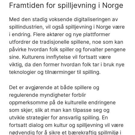
Framtiden for spilljevning i Norge
Med den stadig voksende digitaliseringen av
spillindustrien, vil også spilljevning i Norge være
i endring. Flere aktører og nye plattformer
utfordrer de tradisjonelle spillene, noe som kan
påvirke hvordan folk spiller og forvalter pengene
sine. Kulturens innflytelse vil fortsatt være
viktig, da den former hvordan folk tar i bruk nye
teknologier og tilnærminger til spilling.
Det er avgjørende at både spillere og
regulerende myndigheter forblir
oppmerksomme på de kulturelle endringene
som skjer, slik at man kan tilpasse seg og
utvikle strategier for ansvarlig spilling. En
fortsatt dialog om kultur og spilljevning vil være
nødvendig for å sikre et bærekraftig spillmiljø i