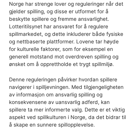
Norge har strenge lover og reguleringer når det
gjelder spilling, og disse er utformet for å
beskytte spillere og fremme ansvarlighet.
Lotteritilsynet har ansvaret for å regulere
spillmarkedet, og dette inkluderer både fysiske
og nettbaserte plattformer. Lovene tar høyde
for kulturelle faktorer, som for eksempel en
generell motstand mot overdreven spilling og
ønsket om å opprettholde et trygt spillmiljø.
Denne reguleringen påvirker hvordan spillere
navigerer i spilljevningen. Med tilgjengeligheten
av informasjon om ansvarlig spilling og
konsekvensene av uansvarlig adferd, kan
spillere ta mer informerte valg. Dette er et viktig
aspekt ved spillkulturen i Norge, da det bidrar til
å skape en sunnere spillopplevelse.