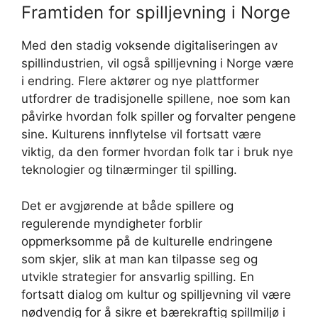
Framtiden for spilljevning i Norge
Med den stadig voksende digitaliseringen av
spillindustrien, vil også spilljevning i Norge være
i endring. Flere aktører og nye plattformer
utfordrer de tradisjonelle spillene, noe som kan
påvirke hvordan folk spiller og forvalter pengene
sine. Kulturens innflytelse vil fortsatt være
viktig, da den former hvordan folk tar i bruk nye
teknologier og tilnærminger til spilling.
Det er avgjørende at både spillere og
regulerende myndigheter forblir
oppmerksomme på de kulturelle endringene
som skjer, slik at man kan tilpasse seg og
utvikle strategier for ansvarlig spilling. En
fortsatt dialog om kultur og spilljevning vil være
nødvendig for å sikre et bærekraftig spillmiljø i