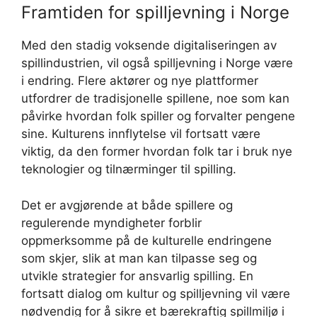
Framtiden for spilljevning i Norge
Med den stadig voksende digitaliseringen av
spillindustrien, vil også spilljevning i Norge være
i endring. Flere aktører og nye plattformer
utfordrer de tradisjonelle spillene, noe som kan
påvirke hvordan folk spiller og forvalter pengene
sine. Kulturens innflytelse vil fortsatt være
viktig, da den former hvordan folk tar i bruk nye
teknologier og tilnærminger til spilling.
Det er avgjørende at både spillere og
regulerende myndigheter forblir
oppmerksomme på de kulturelle endringene
som skjer, slik at man kan tilpasse seg og
utvikle strategier for ansvarlig spilling. En
fortsatt dialog om kultur og spilljevning vil være
nødvendig for å sikre et bærekraftig spillmiljø i