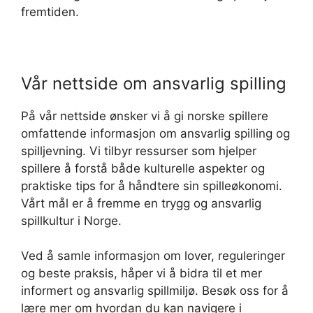
fremtiden.
Vår nettside om ansvarlig spilling
På vår nettside ønsker vi å gi norske spillere
omfattende informasjon om ansvarlig spilling og
spilljevning. Vi tilbyr ressurser som hjelper
spillere å forstå både kulturelle aspekter og
praktiske tips for å håndtere sin spilleøkonomi.
Vårt mål er å fremme en trygg og ansvarlig
spillkultur i Norge.
Ved å samle informasjon om lover, reguleringer
og beste praksis, håper vi å bidra til et mer
informert og ansvarlig spillmiljø. Besøk oss for å
lære mer om hvordan du kan navigere i