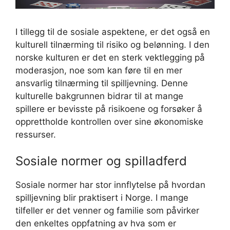
I tillegg til de sosiale aspektene, er det også en
kulturell tilnærming til risiko og belønning. I den
norske kulturen er det en sterk vektlegging på
moderasjon, noe som kan føre til en mer
ansvarlig tilnærming til spilljevning. Denne
kulturelle bakgrunnen bidrar til at mange
spillere er bevisste på risikoene og forsøker å
opprettholde kontrollen over sine økonomiske
ressurser.
Sosiale normer og spilladferd
Sosiale normer har stor innflytelse på hvordan
spilljevning blir praktisert i Norge. I mange
tilfeller er det venner og familie som påvirker
den enkeltes oppfatning av hva som er