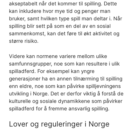
akseptabelt når det kommer til spilling. Dette
kan inkludere hvor mye tid og penger man
bruker, samt hvilken type spill man deltar i. Når
spilling blir sett på som en del av en sosial
sammenkomst, kan det føre til økt aktivitet og
større risiko.
Videre kan normene variere mellom ulike
samfunnsgrupper, noe som kan resultere i ulik
spilladferd. For eksempel kan yngre
generasjoner ha en annen tilnærming til spilling
enn eldre, noe som kan påvirke spilljevningens
utvikling i Norge. Det er derfor viktig å forstå de
kulturelle og sosiale dynamikkene som påvirker
spilladferd for å fremme ansvarlig spilling.
Lover og reguleringer i Norge