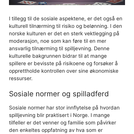
I tillegg til de sosiale aspektene, er det også en
kulturell tilnærming til risiko og belønning. I den
norske kulturen er det en sterk vektlegging på
moderasjon, noe som kan føre til en mer
ansvarlig tilnærming til spilljevning. Denne
kulturelle bakgrunnen bidrar til at mange
spillere er bevisste på risikoene og forsøker å
opprettholde kontrollen over sine økonomiske
ressurser.
Sosiale normer og spilladferd
Sosiale normer har stor innflytelse på hvordan
spilljevning blir praktisert i Norge. I mange
tilfeller er det venner og familie som påvirker
den enkeltes oppfatning av hva som er