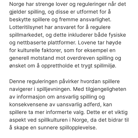
Norge har strenge lover og reguleringer når det
gjelder spilling, og disse er utformet for å
beskytte spillere og fremme ansvarlighet.
Lotteritilsynet har ansvaret for å regulere
spillmarkedet, og dette inkluderer både fysiske
og nettbaserte plattformer. Lovene tar høyde
for kulturelle faktorer, som for eksempel en
generell motstand mot overdreven spilling og
ønsket om å opprettholde et trygt spillmiljø.
Denne reguleringen påvirker hvordan spillere
navigerer i spilljevningen. Med tilgjengeligheten
av informasjon om ansvarlig spilling og
konsekvensene av uansvarlig adferd, kan
spillere ta mer informerte valg. Dette er et viktig
aspekt ved spillkulturen i Norge, da det bidrar til
å skape en sunnere spillopplevelse.