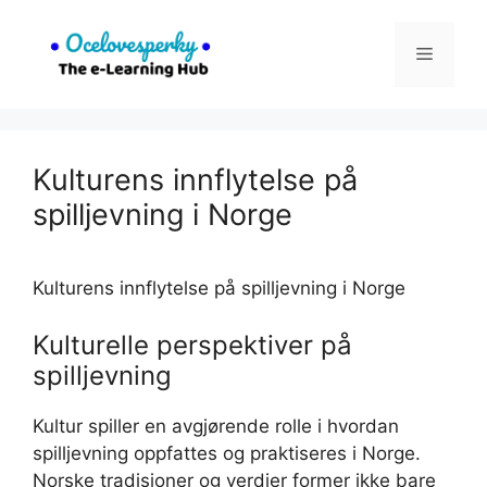
Skip
to
Menu
content
Kulturens innflytelse på
spilljevning i Norge
Kulturens innflytelse på spilljevning i Norge
Kulturelle perspektiver på
spilljevning
Kultur spiller en avgjørende rolle i hvordan
spilljevning oppfattes og praktiseres i Norge.
Norske tradisjoner og verdier former ikke bare