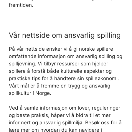
fremtiden.
Vår nettside om ansvarlig spilling
På vår nettside ønsker vi å gi norske spillere
omfattende informasjon om ansvarlig spilling og
spilljevning. Vi tilbyr ressurser som hjelper
spillere å forstå både kulturelle aspekter og
praktiske tips for å håndtere sin spilleøkonomi.
Vårt mål er å fremme en trygg og ansvarlig
spillkultur i Norge.
Ved å samle informasjon om lover, reguleringer
og beste praksis, håper vi å bidra til et mer
informert og ansvarlig spillmiljø. Besøk oss for å
lære mer om hvordan du kan navigere i