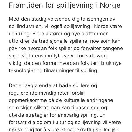
Framtiden for spilljevning i Norge
Med den stadig voksende digitaliseringen av
spillindustrien, vil også spilljevning i Norge være
i endring. Flere aktører og nye plattformer
utfordrer de tradisjonelle spillene, noe som kan
påvirke hvordan folk spiller og forvalter pengene
sine. Kulturens innflytelse vil fortsatt være
viktig, da den former hvordan folk tar i bruk nye
teknologier og tilnærminger til spilling.
Det er avgjørende at både spillere og
regulerende myndigheter forblir
oppmerksomme på de kulturelle endringene
som skjer, slik at man kan tilpasse seg og
utvikle strategier for ansvarlig spilling. En
fortsatt dialog om kultur og spilljevning vil være
nødvendig for å sikre et bærekraftig spillmiljø i