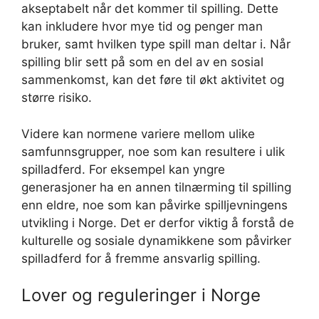
akseptabelt når det kommer til spilling. Dette
kan inkludere hvor mye tid og penger man
bruker, samt hvilken type spill man deltar i. Når
spilling blir sett på som en del av en sosial
sammenkomst, kan det føre til økt aktivitet og
større risiko.
Videre kan normene variere mellom ulike
samfunnsgrupper, noe som kan resultere i ulik
spilladferd. For eksempel kan yngre
generasjoner ha en annen tilnærming til spilling
enn eldre, noe som kan påvirke spilljevningens
utvikling i Norge. Det er derfor viktig å forstå de
kulturelle og sosiale dynamikkene som påvirker
spilladferd for å fremme ansvarlig spilling.
Lover og reguleringer i Norge