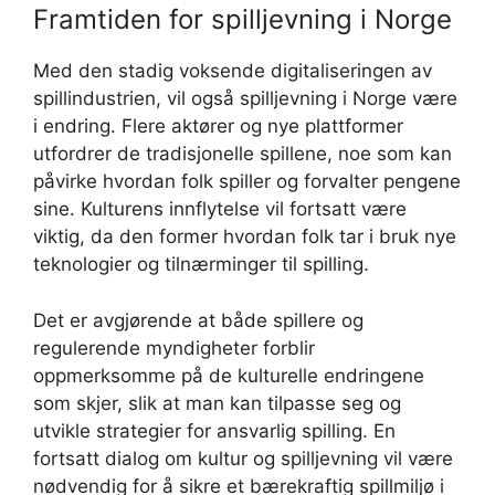
Framtiden for spilljevning i Norge
Med den stadig voksende digitaliseringen av
spillindustrien, vil også spilljevning i Norge være
i endring. Flere aktører og nye plattformer
utfordrer de tradisjonelle spillene, noe som kan
påvirke hvordan folk spiller og forvalter pengene
sine. Kulturens innflytelse vil fortsatt være
viktig, da den former hvordan folk tar i bruk nye
teknologier og tilnærminger til spilling.
Det er avgjørende at både spillere og
regulerende myndigheter forblir
oppmerksomme på de kulturelle endringene
som skjer, slik at man kan tilpasse seg og
utvikle strategier for ansvarlig spilling. En
fortsatt dialog om kultur og spilljevning vil være
nødvendig for å sikre et bærekraftig spillmiljø i