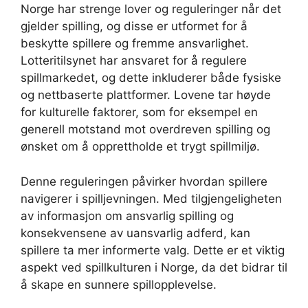
Norge har strenge lover og reguleringer når det
gjelder spilling, og disse er utformet for å
beskytte spillere og fremme ansvarlighet.
Lotteritilsynet har ansvaret for å regulere
spillmarkedet, og dette inkluderer både fysiske
og nettbaserte plattformer. Lovene tar høyde
for kulturelle faktorer, som for eksempel en
generell motstand mot overdreven spilling og
ønsket om å opprettholde et trygt spillmiljø.
Denne reguleringen påvirker hvordan spillere
navigerer i spilljevningen. Med tilgjengeligheten
av informasjon om ansvarlig spilling og
konsekvensene av uansvarlig adferd, kan
spillere ta mer informerte valg. Dette er et viktig
aspekt ved spillkulturen i Norge, da det bidrar til
å skape en sunnere spillopplevelse.