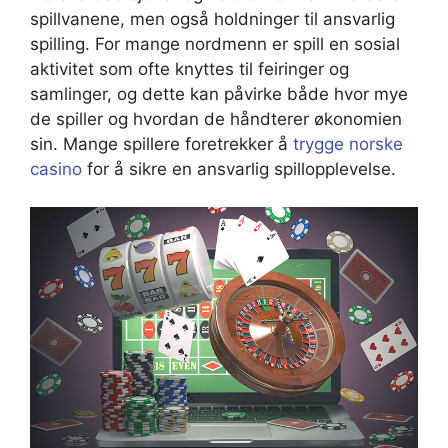
spillvanene, men også holdninger til ansvarlig
spilling. For mange nordmenn er spill en sosial
aktivitet som ofte knyttes til feiringer og
samlinger, og dette kan påvirke både hvor mye
de spiller og hvordan de håndterer økonomien
sin. Mange spillere foretrekker å
trygge norske
casino
for å sikre en ansvarlig spillopplevelse.