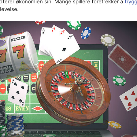
dterer økonomien sin. Mange spillere foretrekker å
tryg
levelse.