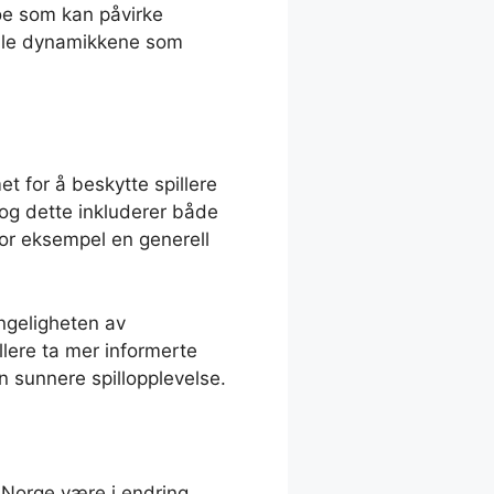
noe som kan påvirke
osiale dynamikkene som
et for å beskytte spillere
 og dette inkluderer både
for eksempel en generell
engeligheten av
llere ta mer informerte
en sunnere spillopplevelse.
i Norge være i endring.