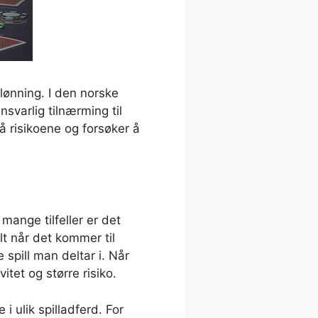
belønning. I den norske
svarlig tilnærming til
på risikoene og forsøker å
 mange tilfeller er det
t når det kommer til
 spill man deltar i. Når
itet og større risiko.
 ulik spilladferd. For