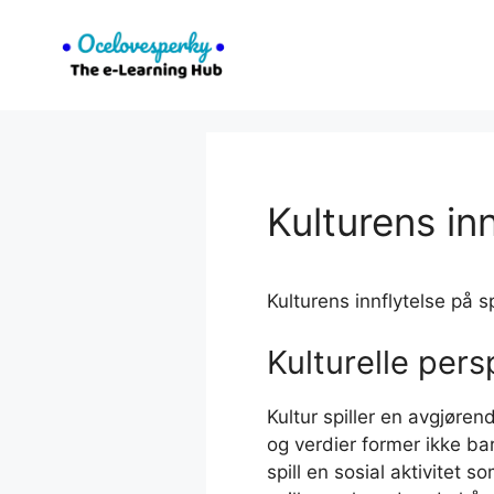
Skip
to
content
Kulturens inn
Kulturens innflytelse på sp
Kulturelle pers
Kultur spiller en avgjøren
og verdier former ikke ba
spill en sosial aktivitet 