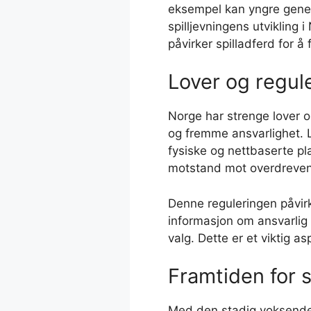
eksempel kan yngre genera
spilljevningens utvikling 
påvirker spilladferd for å
Lover og regul
Norge har strenge lover og
og fremme ansvarlighet. L
fysiske og nettbaserte pl
motstand mot overdreven s
Denne reguleringen påvirke
informasjon om ansvarlig 
valg. Dette er et viktig a
Framtiden for s
Med den stadig voksende di